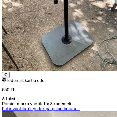
Elden al, kartla öde!
550 TL
6
taksit
Primier marka vantilatör.3 kademeli
Fakir vantilatör yedek parçaları bulunur.