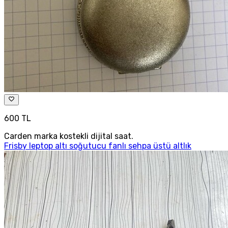
600 TL
Carden marka kostekli dijital saat.
Frisby leptop altı soğutucu fanlı sehpa üstü altlık