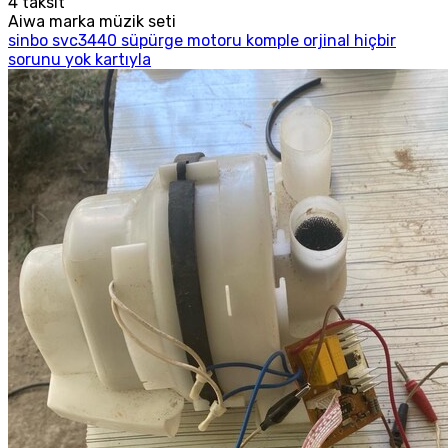
4
taksit
Aiwa marka müzik seti
sinbo svc3440 süpürge motoru komple orjinal hiçbir
sorunu yok kartıyla