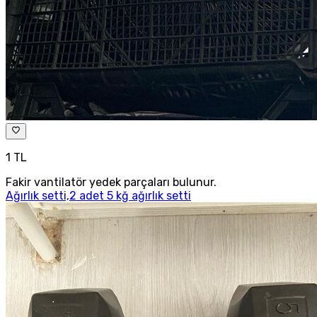
1 TL
Fakir vantilatör yedek parçaları bulunur.
Ağırlık setti,2 adet 5 kğ ağırlık setti