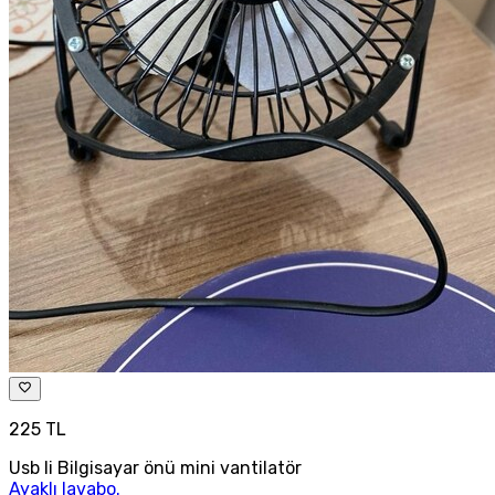
225 TL
Usb li Bilgisayar önü mini vantilatör
Ayaklı lavabo.