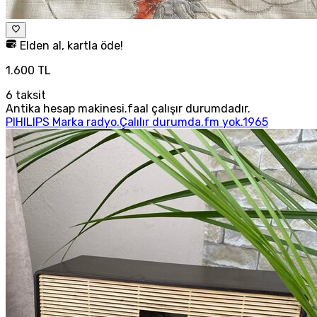
Elden al, kartla öde!
1.600 TL
6
taksit
Antika hesap makinesi.faal çalışır durumdadır.
PIHILIPS Marka radyo.Çalılır durumda.fm yok.1965