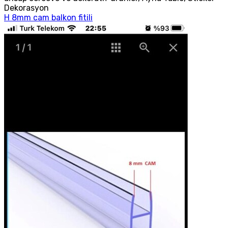
Dekorasyon
H 8mm cam balkon fitili