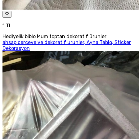
1 TL
Hediyelik biblo Mum toptan dekoratif ürunler
ahsap cerceve ve dekoratif urunler, Ayna Tablo, Sticker
Dekorasyon