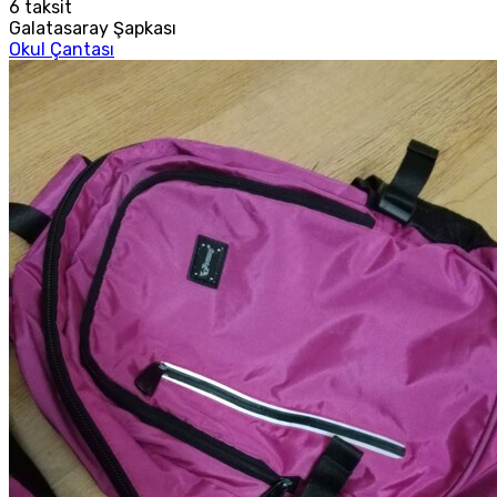
6
taksit
Galatasaray Şapkası
Okul Çantası