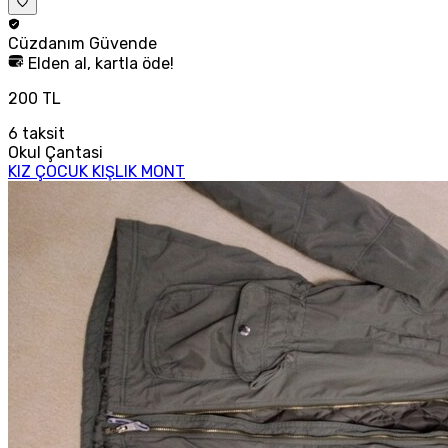
Cüzdanım
Güvende
Elden al, kartla öde!
200 TL
6
taksit
Okul Çantasi
KIZ ÇOCUK KIŞLIK MONT