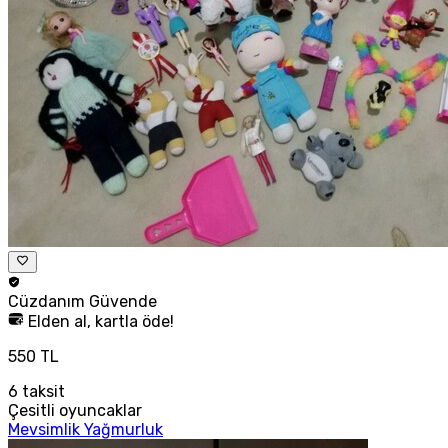
Cüzdanım
Güvende
Elden al, kartla öde!
550 TL
6
taksit
Çesitli oyuncaklar
Mevsimlik Yağmurluk