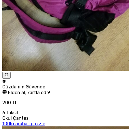
Cüzdanım
Güvende
Elden al, kartla öde!
200 TL
6
taksit
Okul Çantası
100lu arabalı puzzle