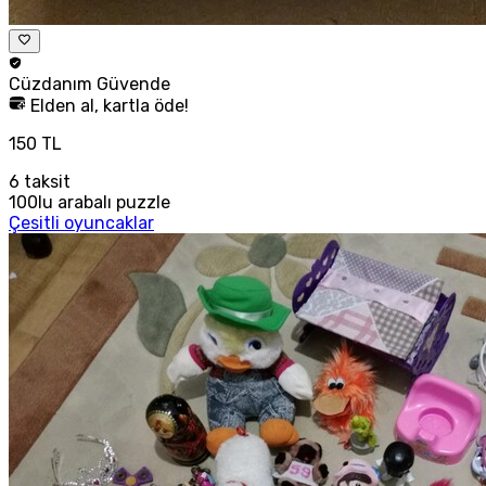
Cüzdanım
Güvende
Elden al, kartla öde!
150 TL
6
taksit
100lu arabalı puzzle
Çesitli oyuncaklar