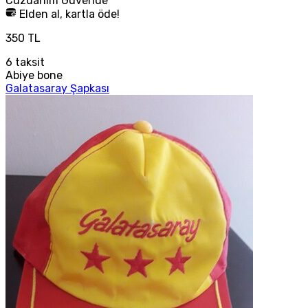
Cüzdanım
Güvende
Elden al, kartla öde!
350 TL
6
taksit
Abiye bone
Galatasaray Şapkası