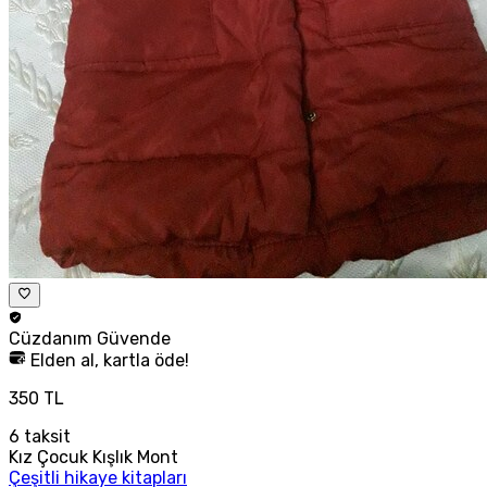
Cüzdanım
Güvende
Elden al, kartla öde!
350 TL
6
taksit
Kız Çocuk Kışlık Mont
Çeşitli hikaye kitapları