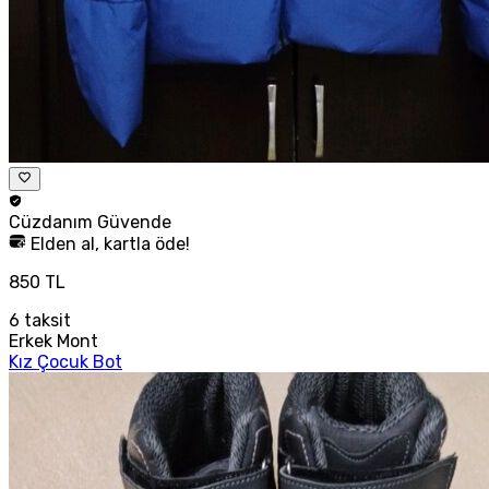
Cüzdanım
Güvende
Elden al, kartla öde!
850 TL
6
taksit
Erkek Mont
Kız Çocuk Bot