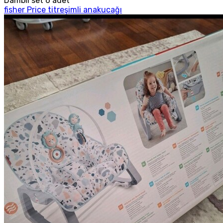
Dambıl set 6 adet
fisher Price titreşimli anakucağı