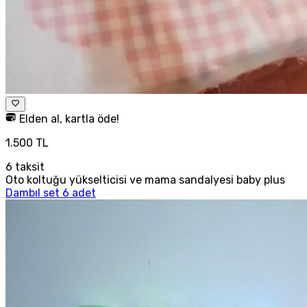
Elden al, kartla öde!
1.500 TL
6
taksit
Oto koltuğu yükselticisi ve mama sandalyesi baby plus
Dambıl set 6 adet