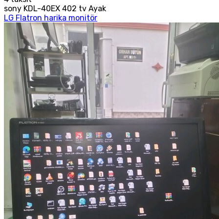
sony KDL-40EX 402 tv Ayak
LG Flatron harika monitör