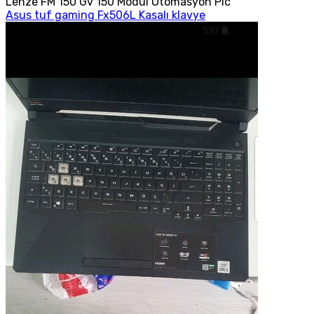
Lenze FM 150 Gv 150 Modül Otomasyon Plc
Asus tuf gaming Fx506L Kasalı klavye