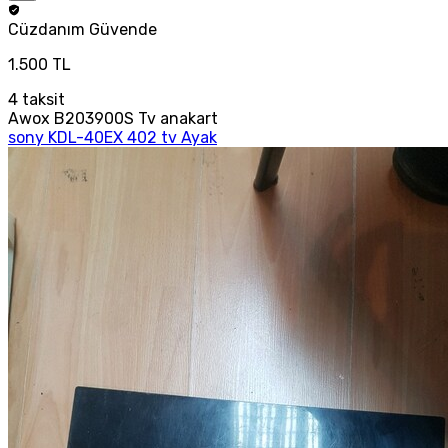
Cüzdanım
Güvende
1.500 TL
4
taksit
Awox B203900S Tv anakart
sony KDL-40EX 402 tv Ayak