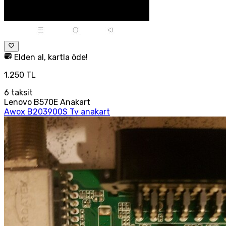
Elden al, kartla öde!
1.250 TL
6
taksit
Lenovo B570E Anakart
Awox B203900S Tv anakart