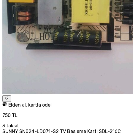
Elden al, kartla öde!
750 TL
3
taksit
SUNNY SN024-LD071-S2 TV Besleme Kartı SDL-216C