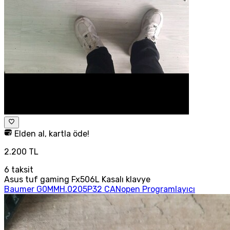
Elden al, kartla öde!
2.200 TL
6
taksit
Asus tuf gaming Fx506L Kasalı klavye
Baumer G0MMH.0205P32 CANopen Programlayıcı