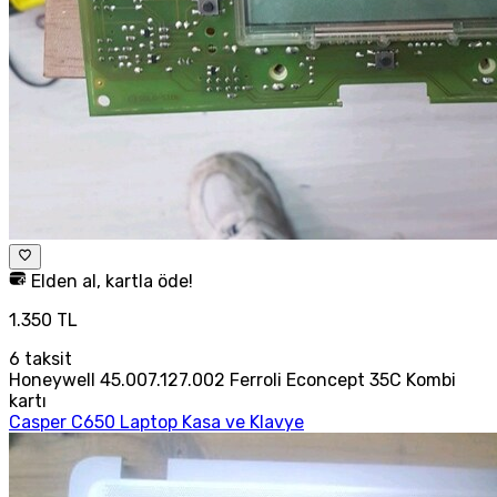
Elden al, kartla öde!
1.350 TL
6
taksit
Honeywell 45.007.127.002 Ferroli Econcept 35C Kombi
kartı
Casper C650 Laptop Kasa ve Klavye