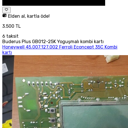
Elden al, kartla öde!
3.500 TL
6
taksit
Buderus Plus GB012-25K Yoguşmalı kombi kartı
Honeywell 45.007.127.002 Ferroli Econcept 35C Kombi
kartı