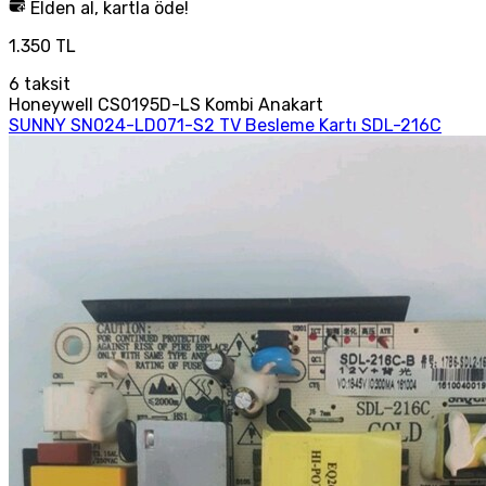
Elden al, kartla öde!
1.350 TL
6
taksit
Honeywell CS0195D-LS Kombi Anakart
SUNNY SN024-LD071-S2 TV Besleme Kartı SDL-216C