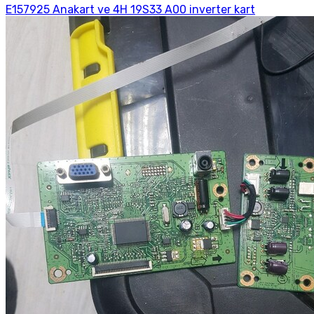
E157925 Anakart ve 4H 19S33 A00 inverter kart