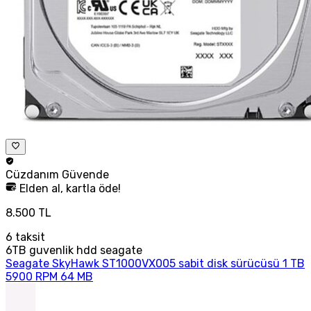
Cüzdanım
Güvende
Elden al, kartla öde!
8.500 TL
6
taksit
6TB guvenlik hdd seagate
Seagate SkyHawk ST1000VX005 sabit disk sürücüsü 1 TB
5900 RPM 64 MB