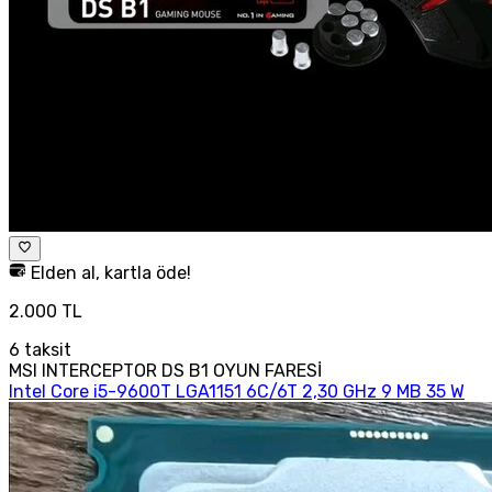
Elden al, kartla öde!
2.000 TL
6
taksit
MSI INTERCEPTOR DS B1 OYUN FARESİ
Intel Core i5-9600T LGA1151 6C/6T 2,30 GHz 9 MB 35 W