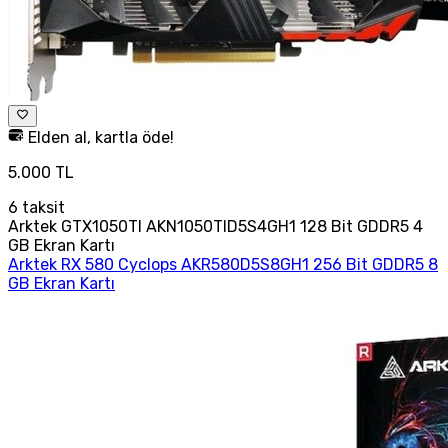
Elden al, kartla öde!
5.000 TL
6
taksit
Arktek GTX1050TI AKN1050TID5S4GH1 128 Bit GDDR5 4
GB Ekran Kartı
Arktek RX 580 Cyclops AKR580D5S8GH1 256 Bit GDDR5 8
GB Ekran Kartı