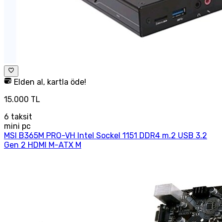
Elden al, kartla öde!
15.000 TL
6
taksit
mini pc
MSI B365M PRO-VH Intel Sockel 1151 DDR4 m.2 USB 3.2
Gen 2 HDMI M-ATX M