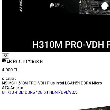
Elden al, kartla öde!
4.000 TL
6
taksit
MSIMSI H310M PRO-VDH Plus Intel LGA1151 DDR4 Micro
ATX Anakart
GT730 4 GB DDR3 128 bit HDMI/DVI/VGA