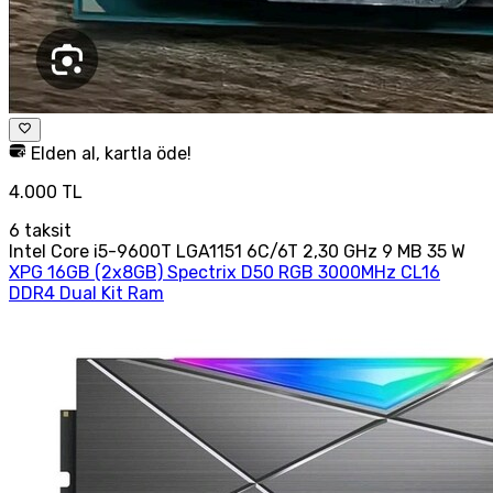
Elden al, kartla öde!
4.000 TL
6
taksit
Intel Core i5-9600T LGA1151 6C/6T 2,30 GHz 9 MB 35 W
XPG 16GB (2x8GB) Spectrix D50 RGB 3000MHz CL16
DDR4 Dual Kit Ram