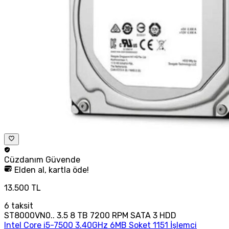
Cüzdanım
Güvende
Elden al, kartla öde!
13.500 TL
6
taksit
ST8000VN0.. 3.5 8 TB 7200 RPM SATA 3 HDD
Intel Core i5-7500 3.40GHz 6MB Soket 1151 İşlemci