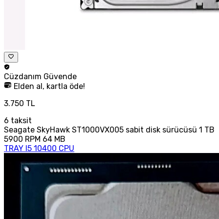
Cüzdanım
Güvende
Elden al, kartla öde!
3.750 TL
6
taksit
Seagate SkyHawk ST1000VX005 sabit disk sürücüsü 1 TB
5900 RPM 64 MB
TRAY I5 10400 CPU