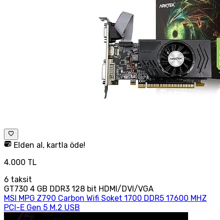
Elden al, kartla öde!
4.000 TL
6
taksit
GT730 4 GB DDR3 128 bit HDMI/DVI/VGA
MSI MPG Z790 Carbon Wifi Soket 1700 DDR5 17600 MHZ
PCI-E Gen 5 M.2 USB