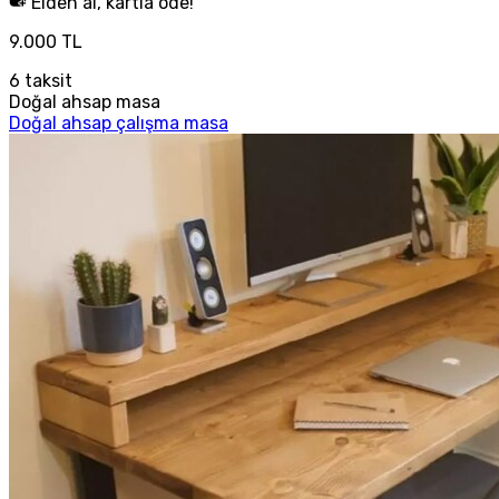
Elden al, kartla öde!
9.000 TL
6
taksit
Doğal ahsap masa
Doğal ahsap çalışma masa