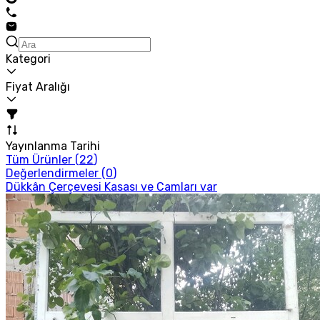
Kategori
Fiyat Aralığı
Yayınlanma Tarihi
Tüm Ürünler (
22
)
Değerlendirmeler (
0
)
Dükkân Çerçevesi Kasası ve Camları var