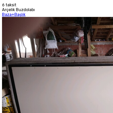
6
taksit
Arçelik Buzdolabı
Baza+Başlık