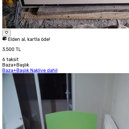
Elden al, kartla öde!
3.500 TL
6
taksit
Baza+Başlık
Baza+Başlık Nakliye dahil