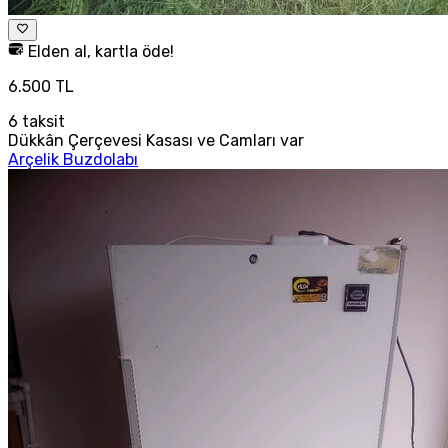
Elden al, kartla öde!
6.500 TL
6
taksit
Dükkân Çerçevesi Kasası ve Camları var
Arçelik Buzdolabı