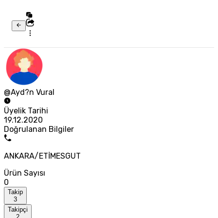
@Ayd?n Vural
Üyelik Tarihi
19.12.2020
Doğrulanan Bilgiler
ANKARA/ETİMESGUT
Ürün Sayısı
0
Takip
3
Takipçi
2