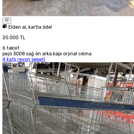
Elden al, kartla öde!
20.000 TL
6
taksit
pejo 3008 sağ ön arka kapı orjinal cıkma
4 katlı reyon sepeti