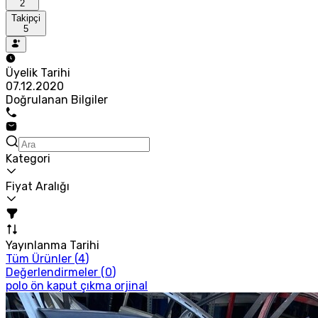
2
Takipçi
5
Üyelik Tarihi
07.12.2020
Doğrulanan Bilgiler
Kategori
Fiyat Aralığı
Yayınlanma Tarihi
Tüm Ürünler (
4
)
Değerlendirmeler (
0
)
polo ön kaput çıkma orjinal