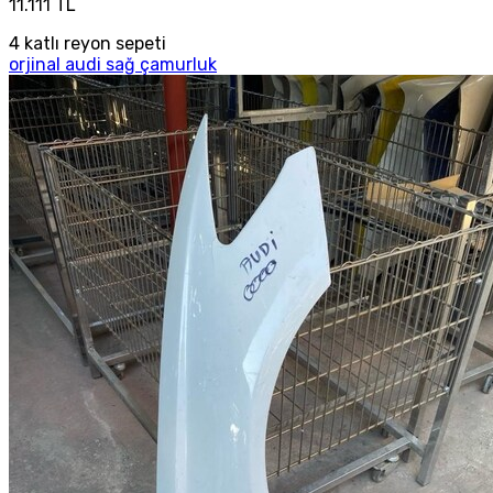
11.111 TL
4 katlı reyon sepeti
orjinal audi sağ çamurluk