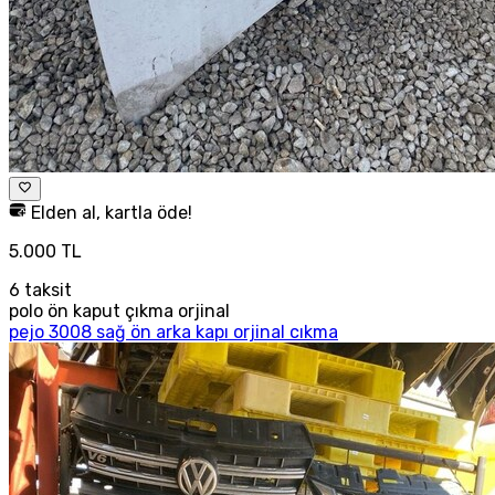
Elden al, kartla öde!
5.000 TL
6
taksit
polo ön kaput çıkma orjinal
pejo 3008 sağ ön arka kapı orjinal cıkma