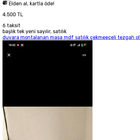
Elden al, kartla öde!
4.500 TL
6
taksit
başlık tek yeni sayılır, satılık
duvara montalanan masa mdf satılık çekmeeceli tezgah olar