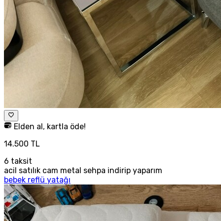
Elden al, kartla öde!
14.500 TL
6
taksit
acil satılık cam metal sehpa indirip yaparım
bebek reflü yatağı