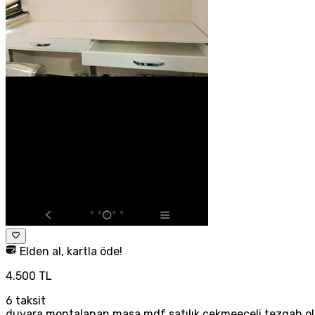
Elden al, kartla öde!
4.500 TL
6
taksit
duvara montalanan masa mdf satılık çekmeeceli tezgah olar