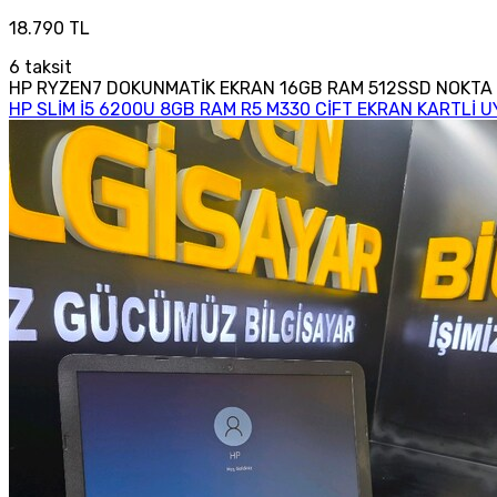
18.790 TL
6
taksit
HP RYZEN7 DOKUNMATİK EKRAN 16GB RAM 512SSD NOKTA
HP SLİM İ5 6200U 8GB RAM R5 M330 CİFT EKRAN KARTLİ 