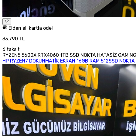
Elden al, kartla öde!
33.790 TL
6
taksit
RYZEN5 5600X RTX4060 1TB SSD NOKTA HATASİZ GAMİN
HP RYZEN7 DOKUNMATİK EKRAN 16GB RAM 512SSD NOKTA