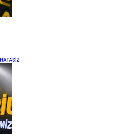
G
 HATASİZ