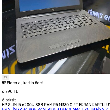
Elden al, kartla öde!
6.790 TL
6
taksit
HP SLİM İ5 6200U 8GB RAM R5 M330 CİFT EKRAN KARTLİ 
HP SLİM KASA 8GB RAM 500GB DEPOLAMA UYGUN FİYAT