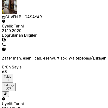
@GÜVEN BİLGASAYAR
Üyelik Tarihi
21.10.2020
Doğrulanan Bilgiler
Zafer mah. esenli cad. esenyurt sok. 9/a tepebaşı/Esk
Ürün Sayısı
68
Takip
0
Takipçi
273
Üyelik Tarihi