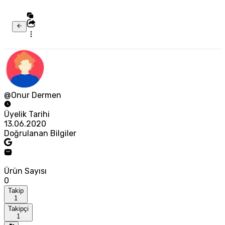
@Onur Dermen
Üyelik Tarihi
13.06.2020
Doğrulanan Bilgiler
Ürün Sayısı
0
Takip
1
Takipçi
1