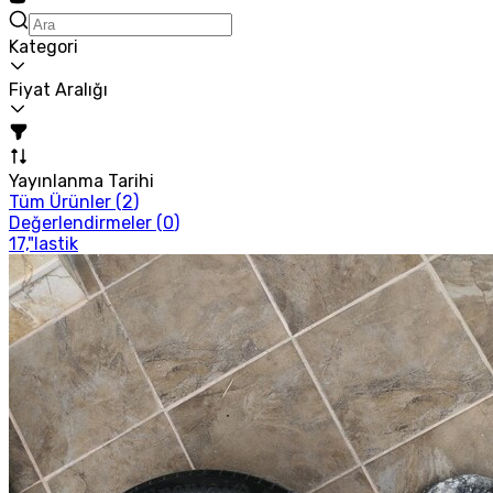
Kategori
Fiyat Aralığı
Yayınlanma Tarihi
Tüm Ürünler (
2
)
Değerlendirmeler (
0
)
17,"lastik