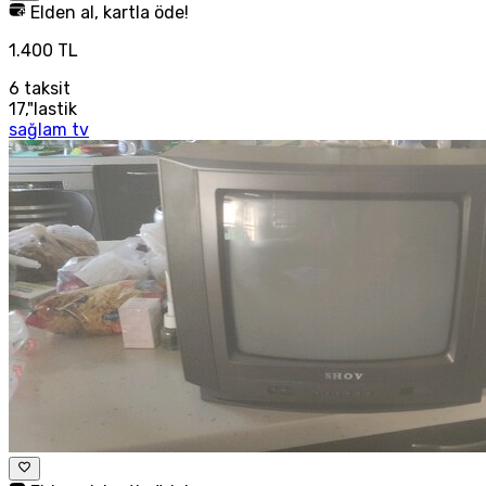
Elden al, kartla öde!
1.400 TL
6
taksit
17,"lastik
sağlam tv