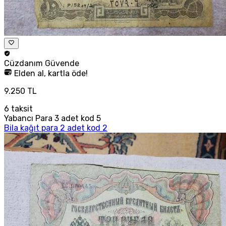
Cüzdanım
Güvende
Elden al, kartla öde!
9.250 TL
6
taksit
Yabancı Para 3 adet kod 5
Bila kağıt para 2 adet kod 2