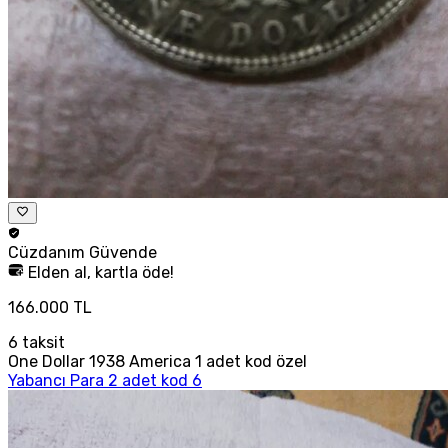
Cüzdanım
Güvende
Elden al, kartla öde!
166.000 TL
6
taksit
One Dollar 1938 America 1 adet kod özel
Yabancı Para 2 adet kod 6