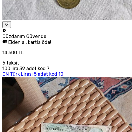
Cüzdanım
Güvende
Elden al, kartla öde!
14.500 TL
6
taksit
100 lira 39 adet kod 7
ON Türk Lirası 5 adet kod 10