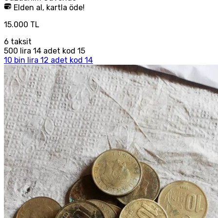
Elden al, kartla öde!
15.000 TL
6
taksit
500 lira 14 adet kod 15
10 bin lira 12 adet kod 14