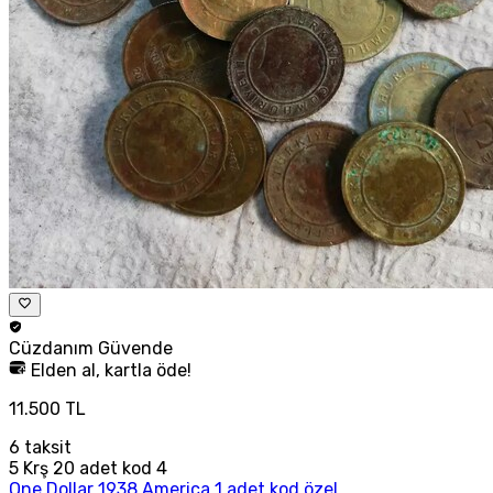
Cüzdanım
Güvende
Elden al, kartla öde!
11.500 TL
6
taksit
5 Krş 20 adet kod 4
One Dollar 1938 America 1 adet kod özel