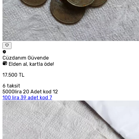
Cüzdanım
Güvende
Elden al, kartla öde!
17.500 TL
6
taksit
5000lira 20 Adet kod 12
100 lira 39 adet kod 7