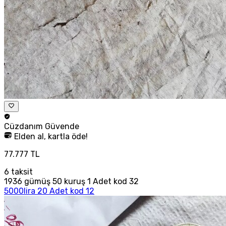
Cüzdanım
Güvende
Elden al, kartla öde!
77.777 TL
6
taksit
1936 gümüş 50 kuruş 1 Adet kod 32
5000lira 20 Adet kod 12