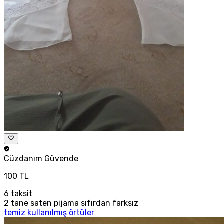
Cüzdanım
Güvende
100 TL
6
taksit
2 tane saten pijama sıfırdan farksız
temiz kullanılmış örtüler