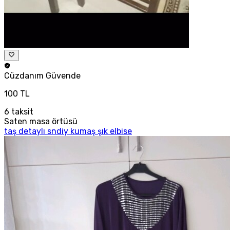
Cüzdanım
Güvende
100 TL
6
taksit
Saten masa örtüsü
taş detaylı sndiy kumaş şık elbise