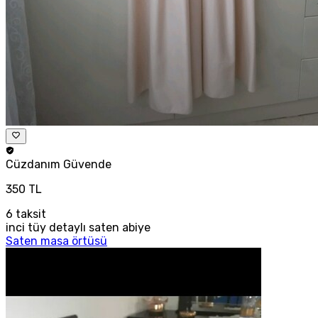
Cüzdanım
Güvende
350 TL
6
taksit
inci tüy detaylı saten abiye
Saten masa örtüsü