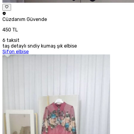
Cüzdanım
Güvende
450 TL
6
taksit
taş detaylı sndiy kumaş şık elbise
Şifon elbise