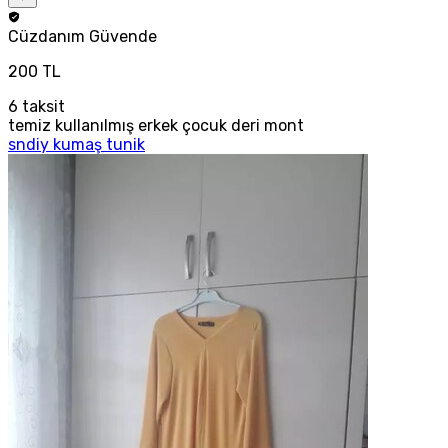
Cüzdanım
Güvende
200 TL
6
taksit
temiz kullanılmış erkek çocuk deri mont
sndiy kumaş tunik