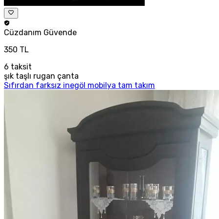
Cüzdanım
Güvende
350 TL
6
taksit
şık taşlı rugan çanta
Sıfırdan farksız inegöl mobilya tam takım