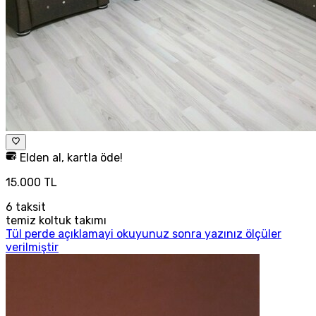
Elden al, kartla öde!
15.000 TL
6
taksit
temiz koltuk takımı
Tül perde açıklamayi okuyunuz sonra yazınız ölçüler
verilmiştir