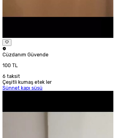
Cüzdanım
Güvende
100 TL
6
taksit
Çeşitli kumaş etek ler
Sünnet kapı süsü