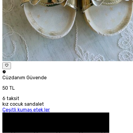
Cüzdanım
Güvende
50 TL
6
taksit
kız cocuk sandalet
Çeşitli kumaş etek ler