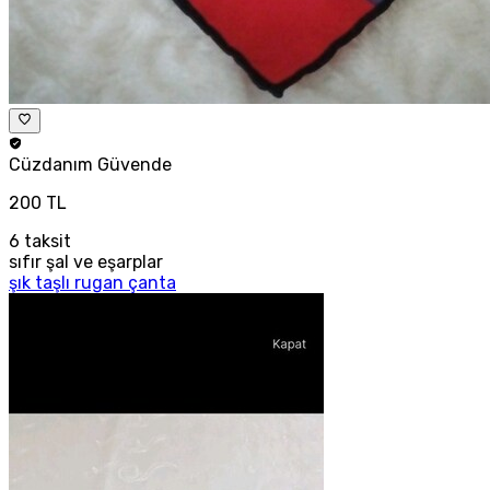
Cüzdanım
Güvende
200 TL
6
taksit
sıfır şal ve eşarplar
şık taşlı rugan çanta