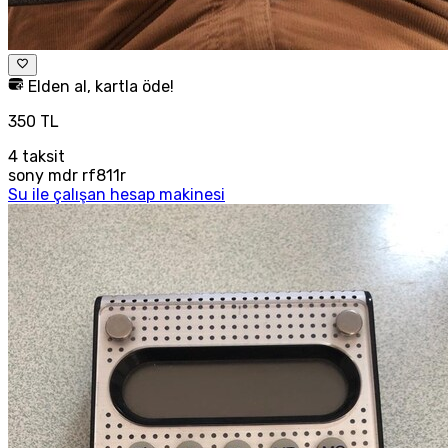
Elden al, kartla öde!
350 TL
4
taksit
sony mdr rf811r
Su ile çalışan hesap makinesi