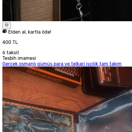
Elden al, kartla öde!
400 TL
6
taksit
Tesbih imamesi
Gerçek osmanlı gümüş para ve telkari işçilik tam takım