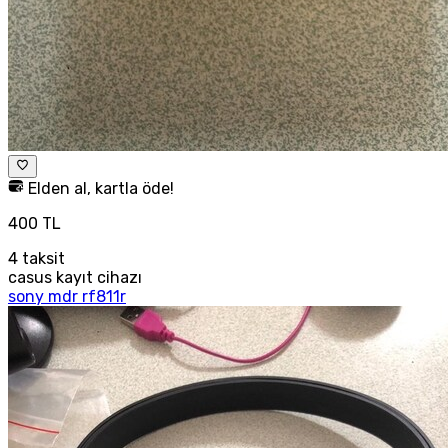
Elden al, kartla öde!
400 TL
4
taksit
casus kayıt cihazı
sony mdr rf811r