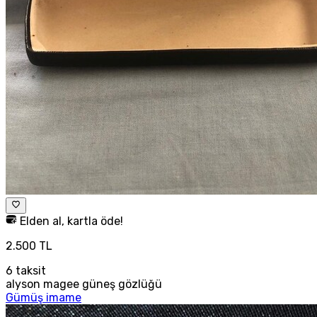
Elden al, kartla öde!
2.500 TL
6
taksit
alyson magee güneş gözlüğü
Gümüş imame