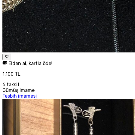
Elden al, kartla öde!
1.100 TL
6
taksit
Gümüş imame
Tesbih imamesi