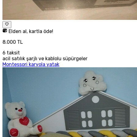
Elden al, kartla öde!
8.000 TL
6
taksit
acil satılık şarjlı ve kablolu süpürgeler
Montessori karyola yatak