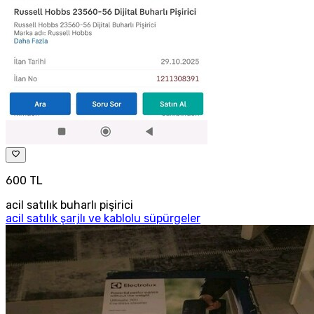
600 TL
acil satılık buharlı pişirici
acil satılık şarjlı ve kablolu süpürgeler