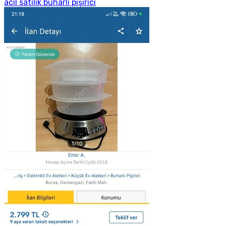
acil satılık buharlı pişirici