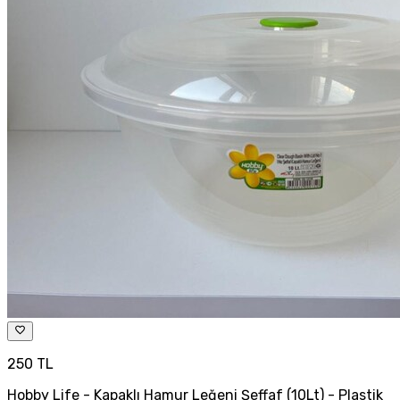
250 TL
Hobby Life - Kapaklı Hamur Leğeni Şeffaf (10Lt) - Plastik