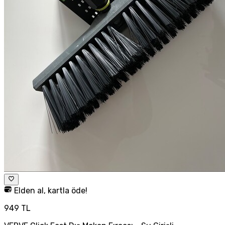
Elden al, kartla öde!
949 TL