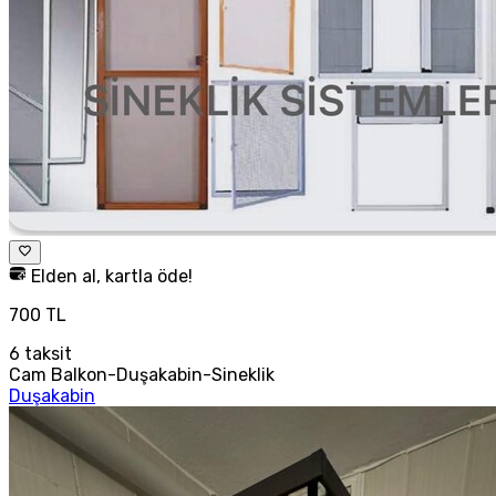
Elden al, kartla öde!
700 TL
6
taksit
Cam Balkon-Duşakabin-Sineklik
Duşakabin