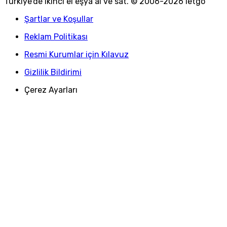
Türkiye
'
de ikinci el eşya al ve sat. © 2006-
2026
letgo
Şartlar ve Koşullar
Reklam Politikası
Resmi Kurumlar için Kılavuz
Gizlilik Bildirimi
Çerez Ayarları