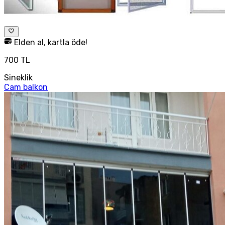
Elden al, kartla öde!
700 TL
Sineklik
Cam balkon