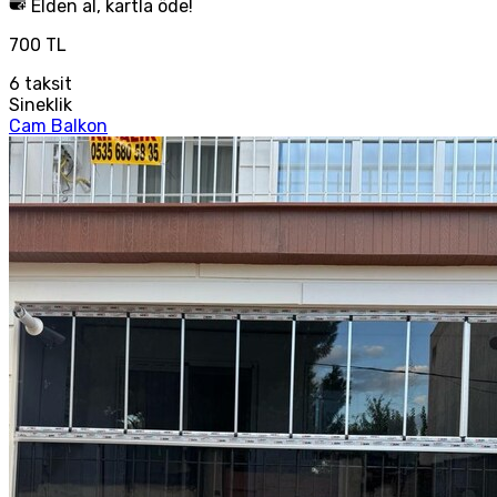
Elden al, kartla öde!
700 TL
6
taksit
Sineklik
Cam Balkon