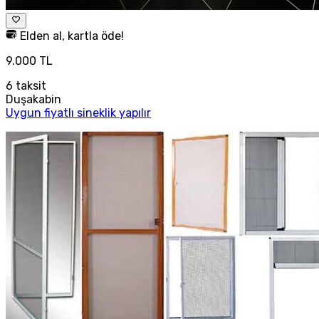
Elden al, kartla öde!
9.000 TL
6
taksit
Duşakabin
Uygun fiyatlı sineklik yapılır