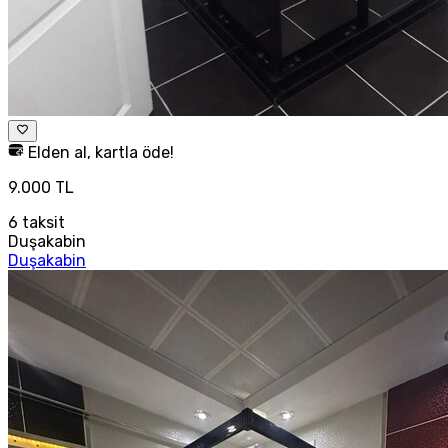
Elden al, kartla öde!
9.000 TL
6
taksit
Duşakabin
Duşakabin