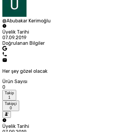
@Abubakar Kerimoğlu
Üyelik Tarihi
07.09.2019
Doğrulanan Bilgiler
Her şey gözel olacak
Ürün Sayısı
0
Takip
1
Takipçi
0
Üyelik Tarihi
07.09.2019