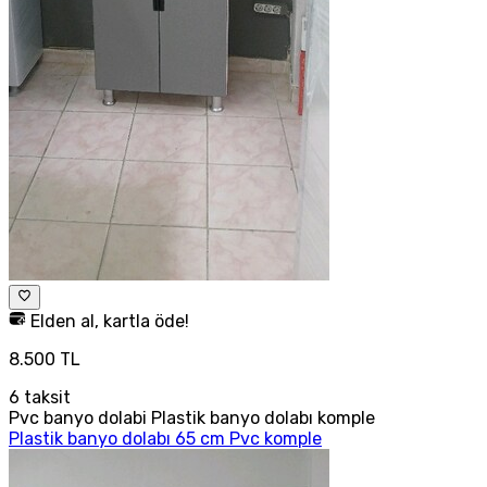
Elden al, kartla öde!
8.500 TL
6
taksit
Pvc banyo dolabi Plastik banyo dolabı komple
Plastik banyo dolabı 65 cm Pvc komple