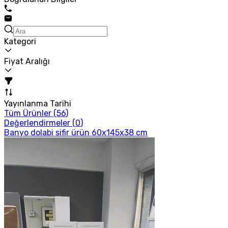
Kategori
Fiyat Aralığı
Yayınlanma Tarihi
Tüm Ürünler (
56
)
Değerlendirmeler (
0
)
Banyo dolabi sifir ürün 60x145x38 cm