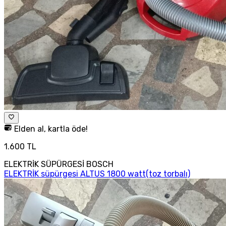
Elden al, kartla öde!
1.600 TL
ELEKTRİK SÜPÜRGESİ BOSCH
ELEKTRİK süpürgesi ALTUS 1800 watt(toz torbalı)