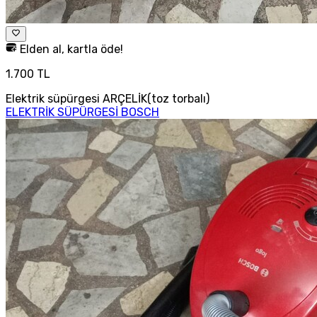
Elden al, kartla öde!
1.700 TL
Elektrik süpürgesi ARÇELİK(toz torbalı)
ELEKTRİK SÜPÜRGESİ BOSCH