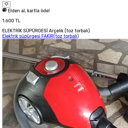
Elden al, kartla öde!
1.600 TL
ELEKTRİK SÜPÜRGESİ Arçelik (toz torbalı)
Elektrik süpürgesi FAKİR(toz torbalı)