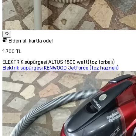
Elden al, kartla öde!
1.700 TL
ELEKTRİK süpürgesi ALTUS 1800 watt(toz torbalı)
Elektrik süpürgesi KENWOOD Jetforce (toz hazneli)