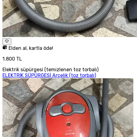
Elden al, kartla öde!
1.800 TL
Elektrik süpürgesi (temizlenen toz torbalı)
ELEKTRİK SÜPÜRGESİ Arçelik (toz torbalı)