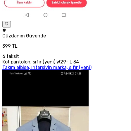
Cüzdanım
Güvende
399 TL
6
taksit
Kot pantolon, sıfır (yeni) W29- L 34
Takım elbise, ıntersivin marka, sıfır (yeni)