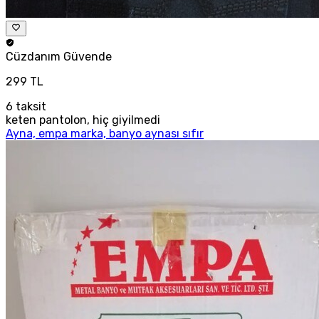
Cüzdanım
Güvende
299 TL
6
taksit
keten pantolon, hiç giyilmedi
Ayna, empa marka, banyo aynası sıfır