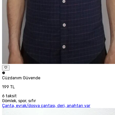
Cüzdanım
Güvende
199 TL
6
taksit
Gömlek, spor, sıfır
Çanta, evrak/dosya çantası, deri, anahtarı var