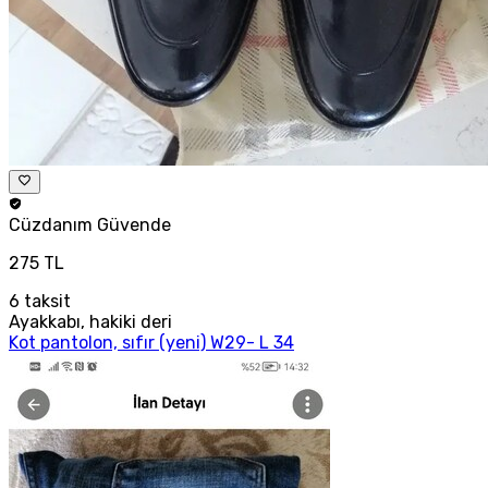
Cüzdanım
Güvende
275 TL
6
taksit
Ayakkabı, hakiki deri
Kot pantolon, sıfır (yeni) W29- L 34