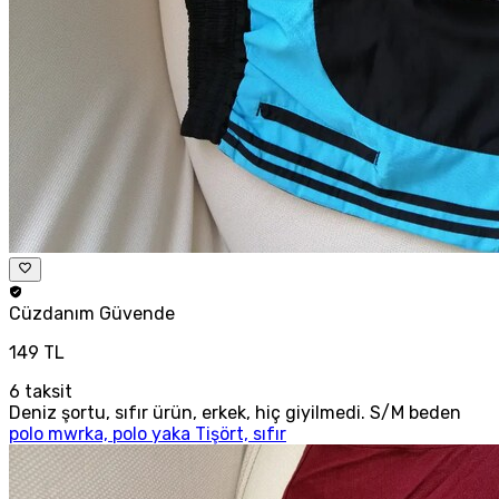
Cüzdanım
Güvende
149 TL
6
taksit
Deniz şortu, sıfır ürün, erkek, hiç giyilmedi. S/M beden
polo mwrka, polo yaka Tişört, sıfır