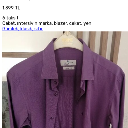
1.399 TL
6
taksit
Ceket, ıntersivin marka, blazer. ceket, yeni
Gömlek, klasik, sıfır