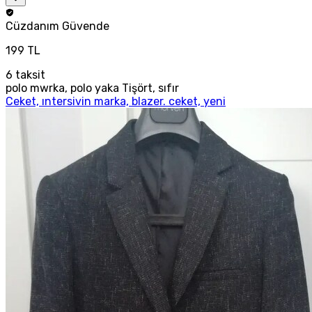
Cüzdanım
Güvende
199 TL
6
taksit
polo mwrka, polo yaka Tişört, sıfır
Ceket, ıntersivin marka, blazer. ceket, yeni