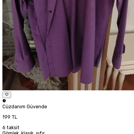
Cüzdanım
Güvende
199 TL
6
taksit
Gömlek, klasik, sıfır