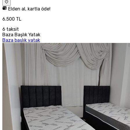
Elden al, kartla öde!
6.500 TL
6
taksit
Baza Başlık Yatak
Baza başlık yatak