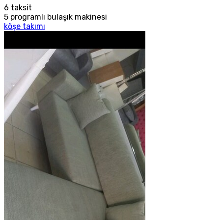
6
taksit
5 programlı bulaşık makinesi
köşe takımı