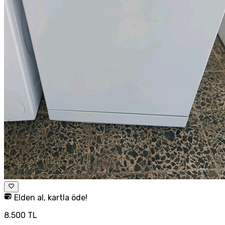
Elden al, kartla öde!
8.500 TL