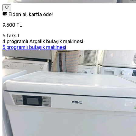
Elden al, kartla öde!
9.500 TL
6
taksit
4 programlı Arçelik bulaşık makinesi
5 programlı bulaşık makinesi