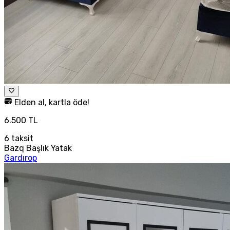
Elden al, kartla öde!
6.500 TL
6
taksit
Bazq Başlık Yatak
Gardırop