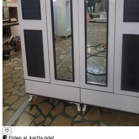
Elden al, kartla öde!