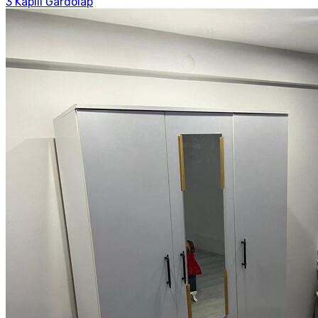
3 Kapılı Gardolap