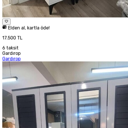
Elden al, kartla öde!
17.500 TL
6
taksit
Gardırop
Gardırop