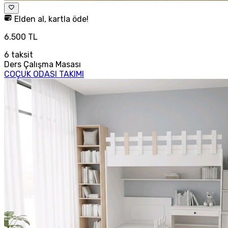
Elden al, kartla öde!
6.500 TL
6
taksit
Ders Çalışma Masası
COÇUK ODASI TAKIMI