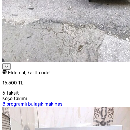
Elden al, kartla öde!
16.500 TL
6
taksit
Köşe takımı
8 programlı bulaşık makinesi