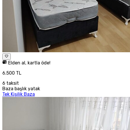
Elden al, kartla öde!
6.500 TL
6
taksit
Baza başlık yatak
Tek Kişilik Baza