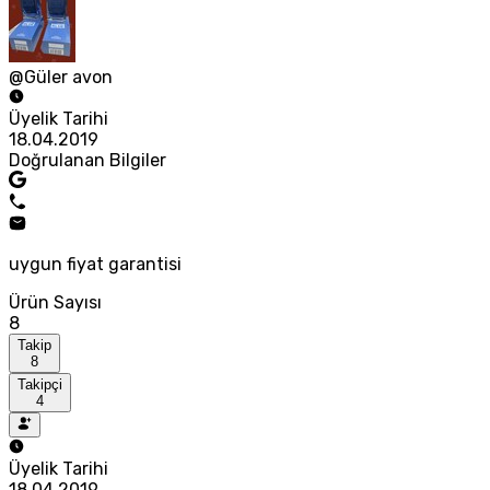
@Güler avon
Üyelik Tarihi
18.04.2019
Doğrulanan Bilgiler
uygun fiyat garantisi
Ürün Sayısı
8
Takip
8
Takipçi
4
Üyelik Tarihi
18.04.2019