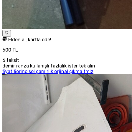
Elden al, kartla öde!
600 TL
6
taksit
demir ranza kullanışlı fazlalık ister tek alın
fiyat fiorino sol çamırlık orjinal çıkma tmiz