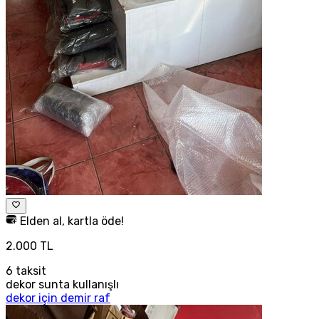
Elden al, kartla öde!
2.000 TL
6
taksit
dekor sunta kullanışlı
dekor için demir raf