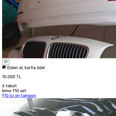
Elden al, kartla öde!
10.000 TL
6
taksit
bmw f10 set
f10 lci ön tampon