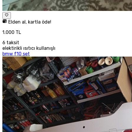
Elden al, kartla öde!
1.000 TL
6
taksit
elektirikli ısıtıcı kullanışlı
bmw f10 set