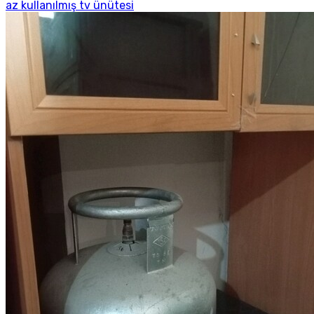
az kullanılmış tv ünütesi