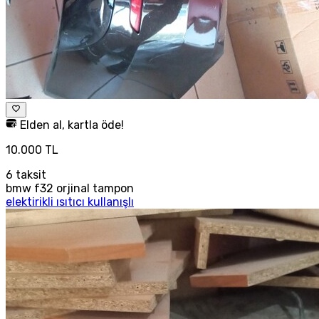
Elden al, kartla öde!
10.000 TL
6
taksit
bmw f32 orjinal tampon
elektirikli ısıtıcı kullanışlı