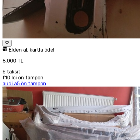
Elden al, kartla öde!
8.000 TL
6
taksit
f10 lci ön tampon
audi a5 ön tampon