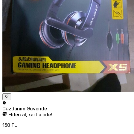
Cüzdanım
Güvende
Elden al, kartla öde!
150 TL