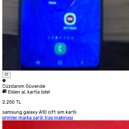
Cüzdanım
Güvende
Elden al, kartla öde!
2.250 TL
samsung galaxy A10 cift sim kartlı
primler marka sarjli tras makinasi