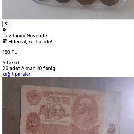
Cüzdanım
Güvende
Elden al, kartla öde!
150 TL
6
taksit
28 adet Alman 10 fenigi
kağıt paralar