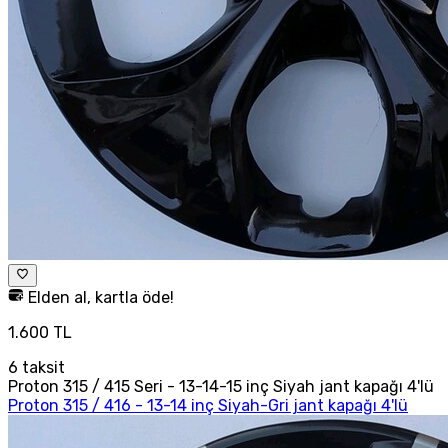
Elden al, kartla öde!
1.600 TL
6
taksit
Proton 315 / 415 Seri - 13-14-15 inç Siyah jant kapağı 4'lü
Proton 315 / 416 - 13-14 inç Siyah-Gri jant kapağı 4'lü