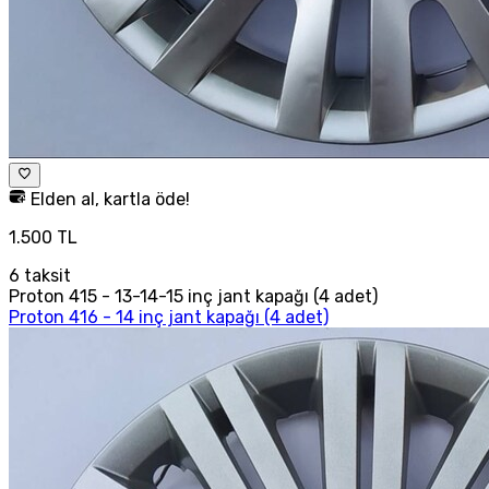
Elden al, kartla öde!
1.500 TL
6
taksit
Proton 415 - 13-14-15 inç jant kapağı (4 adet)
Proton 416 - 14 inç jant kapağı (4 adet)