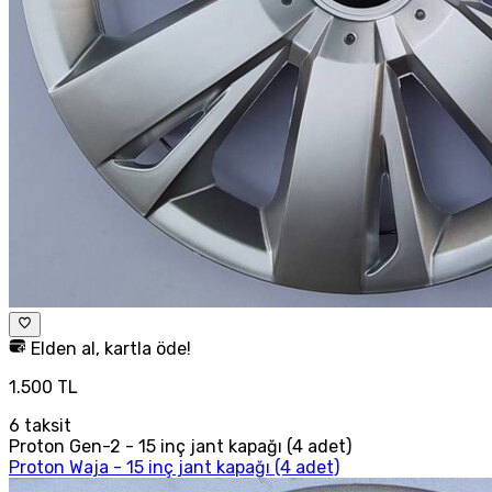
Elden al, kartla öde!
1.500 TL
6
taksit
Proton Gen-2 - 15 inç jant kapağı (4 adet)
Proton Waja - 15 inç jant kapağı (4 adet)