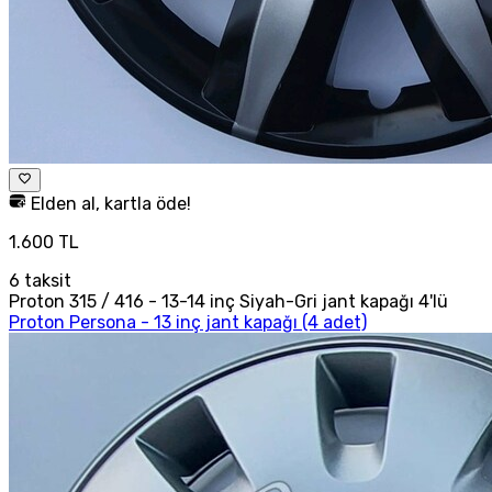
Elden al, kartla öde!
1.600 TL
6
taksit
Proton 315 / 416 - 13-14 inç Siyah-Gri jant kapağı 4'lü
Proton Persona - 13 inç jant kapağı (4 adet)