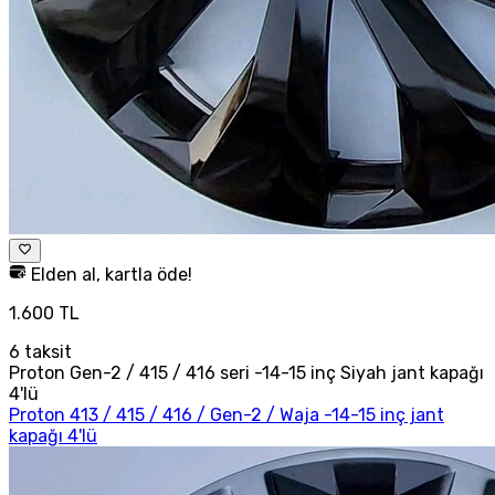
Elden al, kartla öde!
1.600 TL
6
taksit
Proton Gen-2 / 415 / 416 seri -14-15 inç Siyah jant kapağı
4'lü
Proton 413 / 415 / 416 / Gen-2 / Waja -14-15 inç jant
kapağı 4'lü