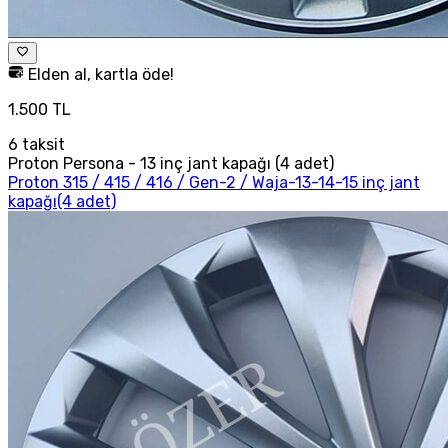
Elden al, kartla öde!
1.500 TL
6
taksit
Proton Persona - 13 inç jant kapağı (4 adet)
Proton 315 / 415 / 416 / Gen-2 / Waja-13-14-15 inç jant
kapağı(4 adet)