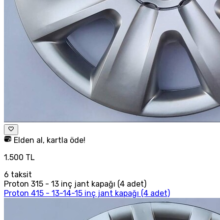
Elden al, kartla öde!
1.500 TL
6
taksit
Proton 315 - 13 inç jant kapağı (4 adet)
Proton 415 - 13-14-15 inç jant kapağı (4 adet)