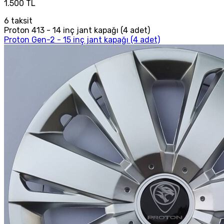
1.500 TL
6
taksit
Proton 413 - 14 inç jant kapağı (4 adet)
Proton Gen-2 - 15 inç jant kapağı (4 adet)