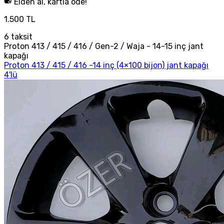
Elden al, kartla öde!
1.500 TL
6
taksit
Proton 413 / 415 / 416 / Gen-2 / Waja - 14-15 inç jant
kapağı
Proton 413 / 415 / 416 -14 inç (4×100 bijon) jant kapağı
4'lü