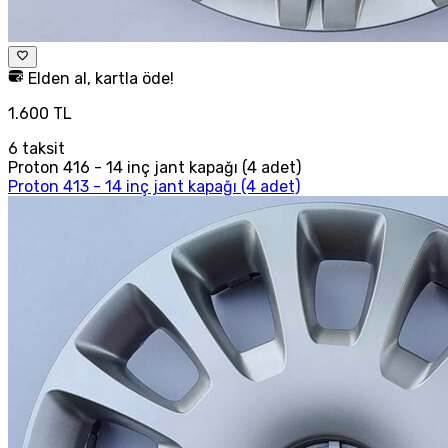
Elden al, kartla öde!
1.600 TL
6
taksit
Proton 416 - 14 inç jant kapağı (4 adet)
Proton 413 - 14 inç jant kapağı (4 adet)