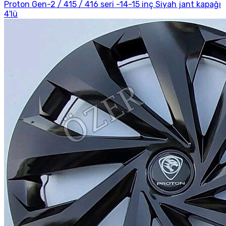
Proton Gen-2 / 415 / 416 seri -14-15 inç Siyah jant kapağı
4'lü