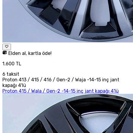
Elden al, kartla öde!
1.600 TL
6
taksit
Proton 413 / 415 / 416 / Gen-2 / Waja -14-15 inç jant
kapağı 4'lü
Proton 415 / Wala / Gen-2 -14-15 inç jant kapağı 4'lü