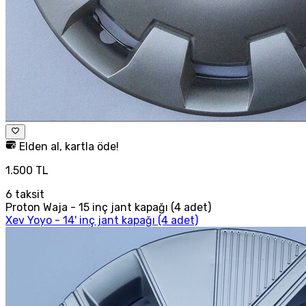
Elden al, kartla öde!
1.500 TL
6
taksit
Proton Waja - 15 inç jant kapağı (4 adet)
Xev Yoyo - 14' inç jant kapağı (4 adet)