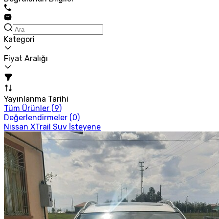
Kategori
Fiyat Aralığı
Yayınlanma Tarihi
Tüm Ürünler (
9
)
Değerlendirmeler (
0
)
Nissan XTrail Suv İsteyene