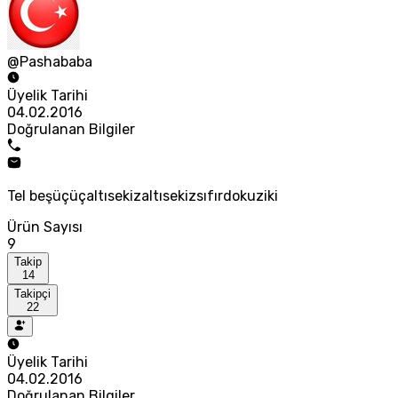
@Pashababa
Üyelik Tarihi
04.02.2016
Doğrulanan Bilgiler
Tel beşüçüçaltısekizaltısekizsıfırdokuziki
Ürün Sayısı
9
Takip
14
Takipçi
22
Üyelik Tarihi
04.02.2016
Doğrulanan Bilgiler