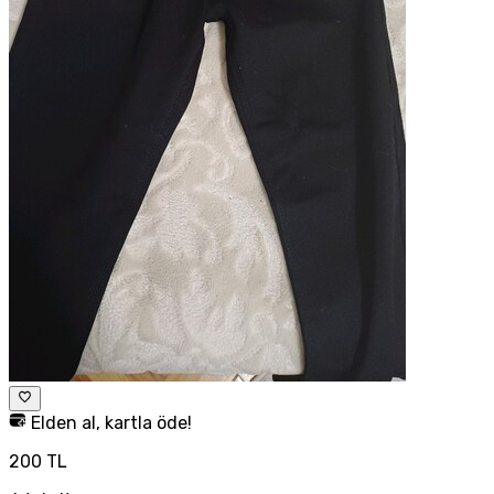
Elden al, kartla öde!
200 TL