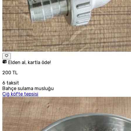
Elden al, kartla öde!
200 TL
6
taksit
Bahçe sulama musluğu
Çiğ köfte tepsisi