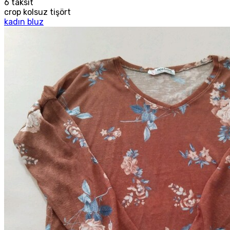
6
taksit
crop kolsuz tişört
kadın bluz