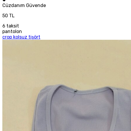
Cüzdanım
Güvende
50 TL
6
taksit
pantolon
crop kolsuz tişört