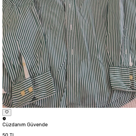
Cüzdanım
Güvende
50 TL