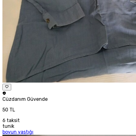
Cüzdanım
Güvende
50 TL
6
taksit
tunik
boyun yastığı