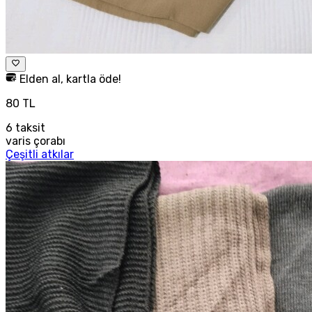
Elden al, kartla öde!
80 TL
6
taksit
varis çorabı
Çeşitli atkılar