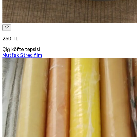
250 TL
Çiğ köfte tepsisi
Mutfak Streç film