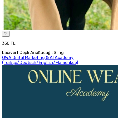
350 TL
Lacivert Cepli AnaKucağı, Sling
OWA Dijital Marketing & AI Academy
(Türkçe/Deutsch/English/Flamenkçe)