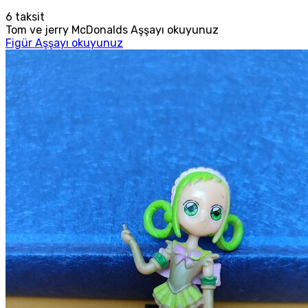
6
taksit
Tom ve jerry McDonalds Aşşayı okuyunuz
Figür Aşşayı okuyunuz