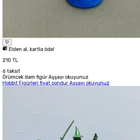
Elden al, kartla öde!
210 TL
6
taksit
Örümcek dam figür Aşşayı okuyunuz
Hobbit Figürleri fiyat sondur Aşşayı okuyunuz