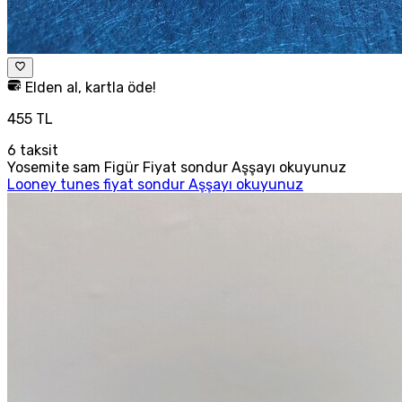
Elden al, kartla öde!
455 TL
6
taksit
Yosemite sam Figür Fiyat sondur Aşşayı okuyunuz
Looney tunes fiyat sondur Aşşayı okuyunuz