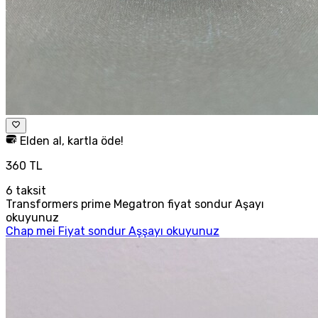
Elden al, kartla öde!
360 TL
6
taksit
Transformers prime Megatron fiyat sondur Aşayı
okuyunuz
Chap mei Fiyat sondur Aşşayı okuyunuz