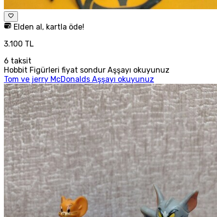
Elden al, kartla öde!
3.100 TL
6
taksit
Hobbit Figürleri fiyat sondur Aşşayı okuyunuz
Tom ve jerry McDonalds Aşşayı okuyunuz