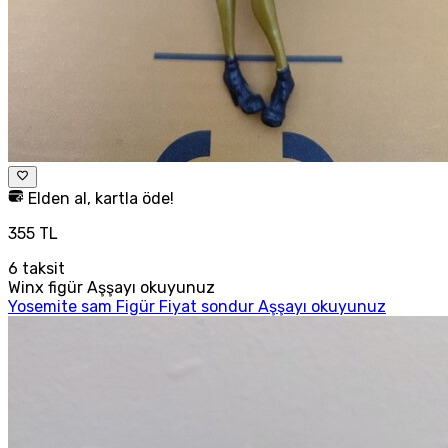
Elden al, kartla öde!
355 TL
6
taksit
Winx figür Aşşayı okuyunuz
Yosemite sam Figür Fiyat sondur Aşşayı okuyunuz