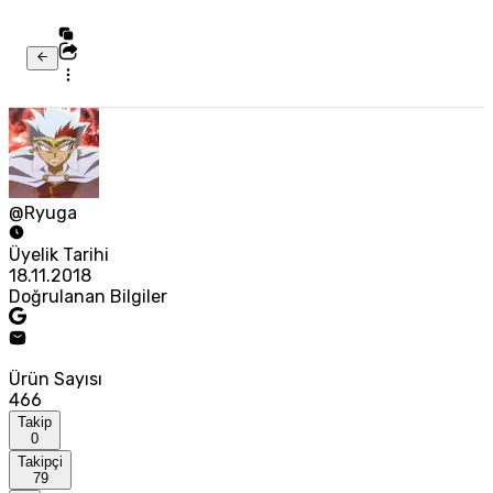
@Ryuga
Üyelik Tarihi
18.11.2018
Doğrulanan Bilgiler
Ürün Sayısı
466
Takip
0
Takipçi
79