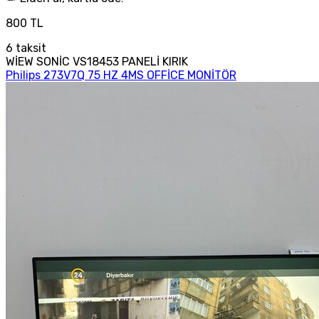
800 TL
6
taksit
WİEW SONİC VS18453 PANELİ KIRIK
Philips 273V7Q 75 HZ 4MS OFFİCE MONİTÖR