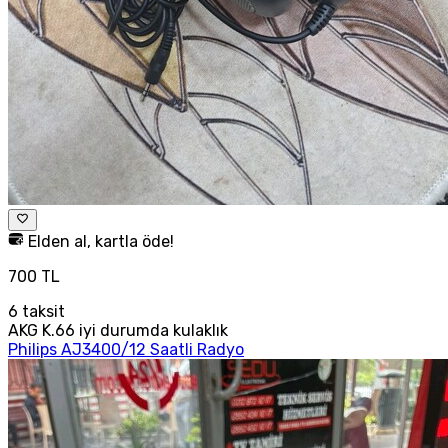
Elden al, kartla öde!
700 TL
6
taksit
AKG K.66 iyi durumda kulaklık
Philips AJ3400/12 Saatli Radyo