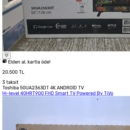
Elden al, kartla öde!
20.500 TL
3
taksit
Toshiba 50UA2363DT 4K ANDROİD TV
Hi-level 40HRT900 FHD Smart TV Powered By TiVo