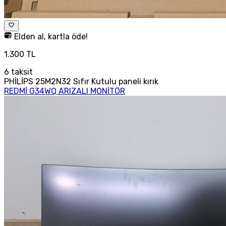
Elden al, kartla öde!
1.300 TL
6
taksit
PHİLİPS 25M2N32 Sıfır Kutulu paneli kırık
REDMİ G34WQ ARIZALI MONİTÖR