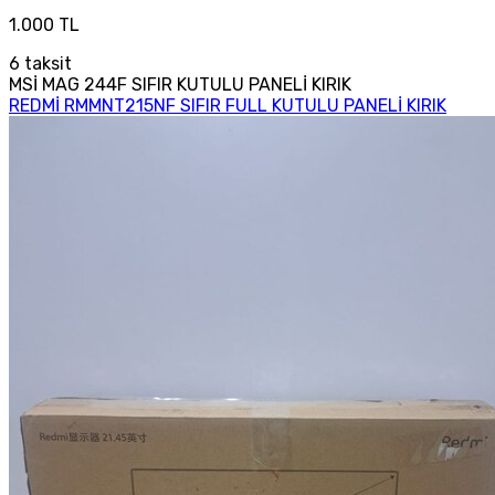
1.000 TL
6
taksit
MSİ MAG 244F SIFIR KUTULU PANELİ KIRIK
REDMİ RMMNT215NF SIFIR FULL KUTULU PANELİ KIRIK