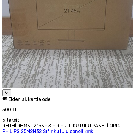
Elden al, kartla öde!
500 TL
6
taksit
REDMİ RMMNT215NF SIFIR FULL KUTULU PANELİ KIRIK
PHİLİPS 25M2N32 Sıfır Kutulu paneli kırık