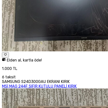
Elden al, kartla öde!
1.000 TL
6
taksit
SAMSUNG S24D300GAU EKRANI KIRIK
MSİ MAG 244F SIFIR KUTULU PANELİ KIRIK