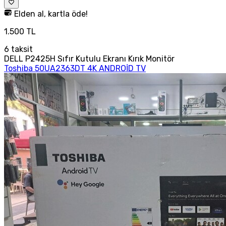
Elden al, kartla öde!
1.500 TL
6
taksit
DELL P2425H Sıfır Kutulu Ekranı Kırık Monitör
Toshiba 50UA2363DT 4K ANDROİD TV