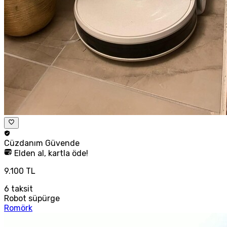
Cüzdanım
Güvende
Elden al, kartla öde!
9.100 TL
6
taksit
Robot süpürge
Romörk