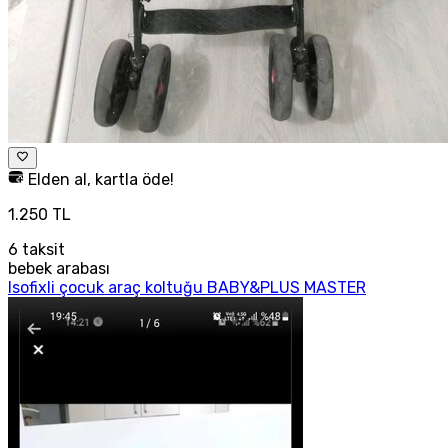
Elden al, kartla öde!
1.250 TL
6
taksit
bebek arabası
Isofixli çocuk araç koltuğu BABY&PLUS MASTER