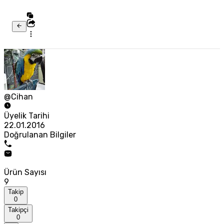
@Cihan
Üyelik Tarihi
22.01.2016
Doğrulanan Bilgiler
Ürün Sayısı
9
Takip
0
Takipçi
0