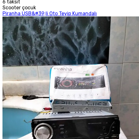
6
taksit
Scooter çocuk
Piranha USB&#39;li Oto Teyip Kumandalı