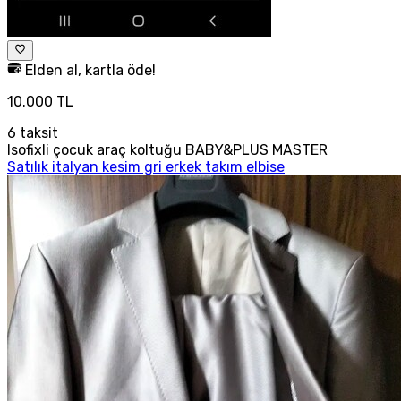
Elden al, kartla öde!
10.000 TL
6
taksit
Isofixli çocuk araç koltuğu BABY&PLUS MASTER
Satılık italyan kesim gri erkek takım elbise