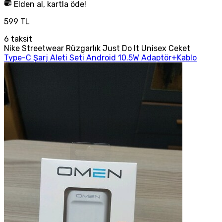
Elden al, kartla öde!
599 TL
6
taksit
Nike Streetwear Rüzgarlık Just Do It Unisex Ceket
Type-C Şarj Aleti Seti Android 10.5W Adaptör+Kablo