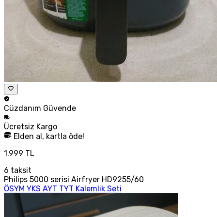
Cüzdanım
Güvende
Ücretsiz
Kargo
Elden al, kartla öde!
1.999 TL
6
taksit
Philips 5000 serisi Airfryer HD9255/60
ÖSYM YKS AYT TYT Kalemlik Seti