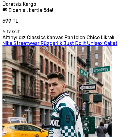
Ücretsiz
Kargo
Elden al, kartla öde!
599 TL
6
taksit
Altınyıldız Classics Kanvas Pantolon Chico Likralı
Nike Streetwear Rüzgarlık Just Do It Unisex Ceket