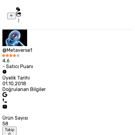
@Metaverse1
4.6
- Satıcı Puanı
Üyelik Tarihi
01.10.2018
Doğrulanan Bilgiler
Ürün Sayısı
58
Takip
0