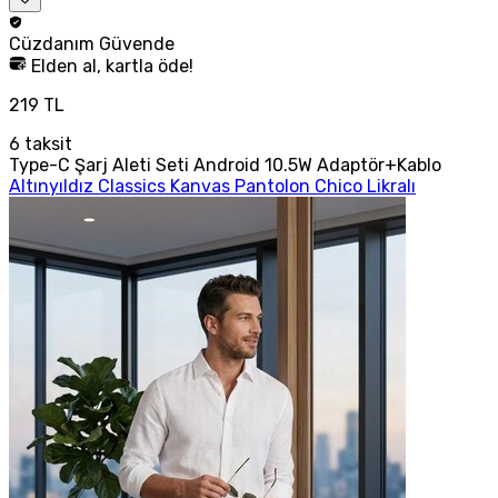
Cüzdanım
Güvende
Elden al, kartla öde!
219 TL
6
taksit
Type-C Şarj Aleti Seti Android 10.5W Adaptör+Kablo
Altınyıldız Classics Kanvas Pantolon Chico Likralı