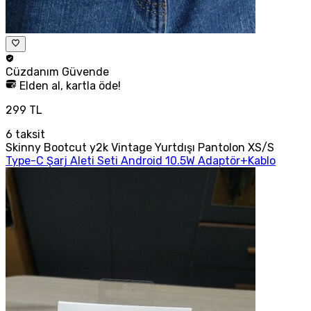
Cüzdanım
Güvende
Elden al, kartla öde!
299 TL
6
taksit
Skinny Bootcut y2k Vintage Yurtdışı Pantolon XS/S
Type-C Şarj Aleti Seti Android 10.5W Adaptör+Kablo