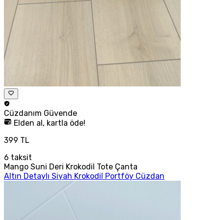
Cüzdanım
Güvende
Elden al, kartla öde!
399 TL
6
taksit
Mango Suni Deri Krokodil Tote Çanta
Altın Detaylı Siyah Krokodil Portföy Cüzdan