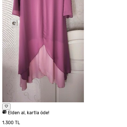
Elden al, kartla öde!
1.300 TL