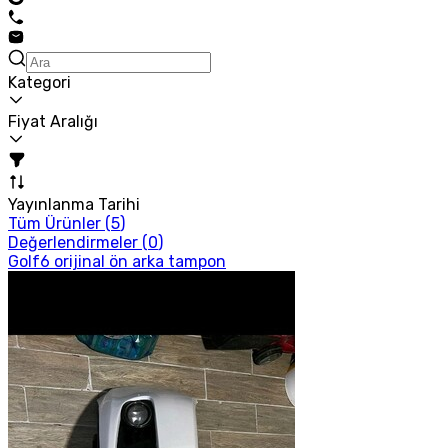
Kategori
Fiyat Aralığı
Yayınlanma Tarihi
Tüm Ürünler (
5
)
Değerlendirmeler (
0
)
Golf6 orijinal ön arka tampon