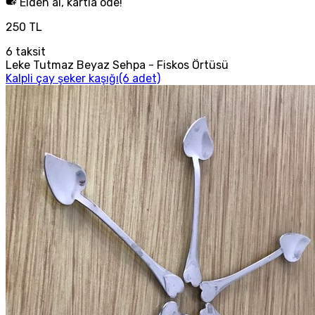
Elden al, kartla öde!
250 TL
6
taksit
Leke Tutmaz Beyaz Sehpa - Fiskos Örtüsü
Kalpli çay şeker kaşığı(6 adet)