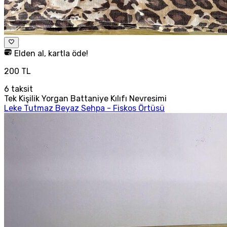
Elden al, kartla öde!
200 TL
6
taksit
Tek Kişilik Yorgan Battaniye Kılıfı Nevresimi
Leke Tutmaz Beyaz Sehpa - Fiskos Örtüsü