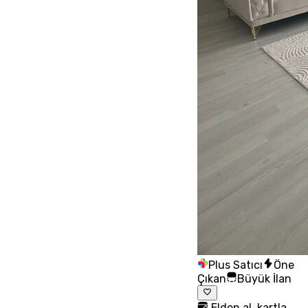
Plus Satıcı
Öne
Çıkan
Büyük İlan
Elden al, kartla