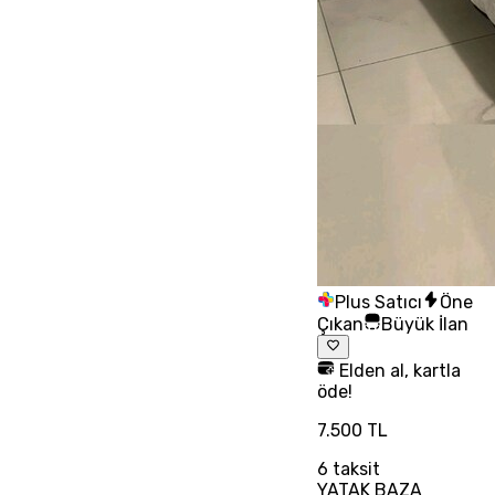
Plus Satıcı
Öne
Çıkan
Büyük İlan
Elden al, kartla
öde!
7.500 TL
6
taksit
YATAK BAZA