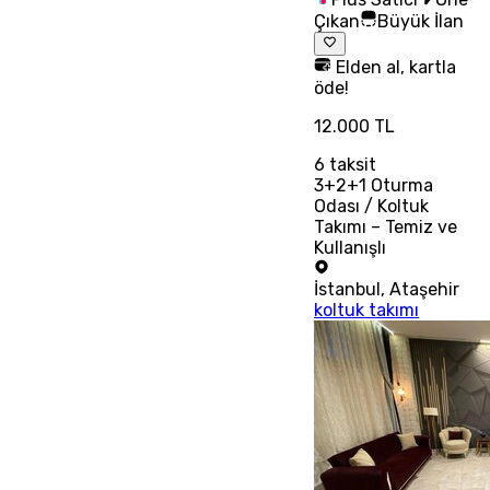
Çıkan
Büyük İlan
Elden al, kartla
öde!
12.000 TL
6
taksit
3+2+1 Oturma
Odası / Koltuk
Takımı – Temiz ve
Kullanışlı
İstanbul
,
Ataşehir
koltuk takımı