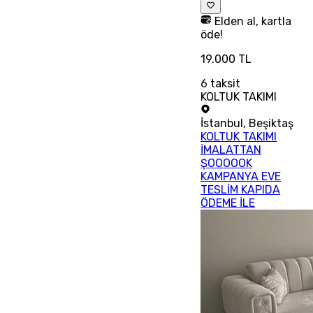
Elden al, kartla
öde!
19.000 TL
6
taksit
KOLTUK TAKIMI
İstanbul
,
Beşiktaş
KOLTUK TAKIMI
İMALATTAN
ŞOOOOOK
KAMPANYA EVE
TESLİM KAPIDA
ÖDEME İLE