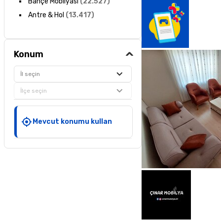
Bahçe Mobilyası
(
22.527
)
Antre & Hol
(
13.417
)
Konum
İl seçin
İlçe seçin
Mevcut konumu kullan