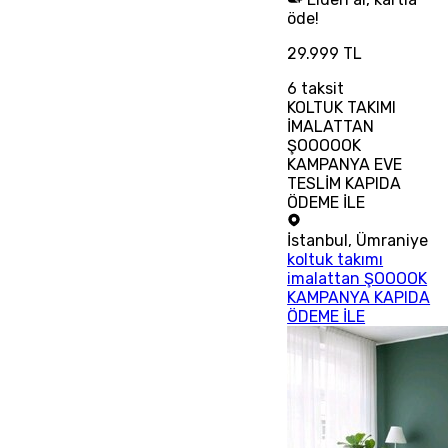
öde!
29.999 TL
6
taksit
KOLTUK TAKIMI
İMALATTAN
ŞOOOOOK
KAMPANYA EVE
TESLİM KAPIDA
ÖDEME İLE
İstanbul
,
Ümraniye
koltuk takımı
imalattan ŞOOOOK
KAMPANYA KAPIDA
ÖDEME İLE