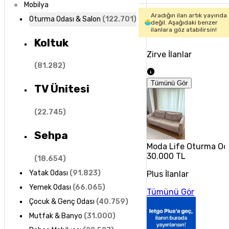
Mobilya
Aradığın ilan artık yayında
Oturma Odası & Salon
(
122.701
)
değil. Aşağıdaki benzer
ilanlara göz atabilirsin!
Koltuk
Zirve İlanlar
(
81.282
)
Tümünü Gör
TV Ünitesi
(
22.745
)
Sehpa
Moda Life Oturma Od
30.000 TL
(
18.654
)
Yatak Odası
(
91.823
)
Plus İlanlar
Yemek Odası
(
66.065
)
Tümünü Gör
Çocuk & Genç Odası
(
40.759
)
Mutfak & Banyo
(
31.000
)