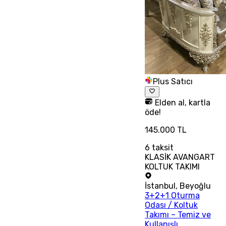
Plus Satıcı
Elden al, kartla
öde!
145.000 TL
6
taksit
KLASİK AVANGART
KOLTUK TAKIMI
İstanbul
,
Beyoğlu
3+2+1 Oturma
Odası / Koltuk
Takımı – Temiz ve
Kullanışlı