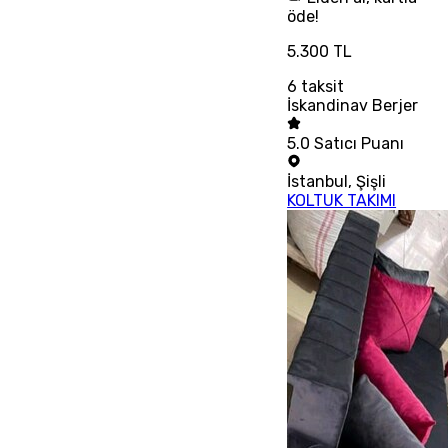
öde!
5.300 TL
6
taksit
İskandinav Berjer
5.0
Satıcı Puanı
İstanbul
,
Şişli
KOLTUK TAKIMI