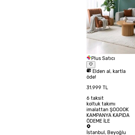
Plus Satıcı
Elden al, kartla
öde!
31.999 TL
6
taksit
koltuk takımı
imalattan ŞOOOOK
KAMPANYA KAPIDA
ÖDEME İLE
İstanbul
,
Beyoğlu