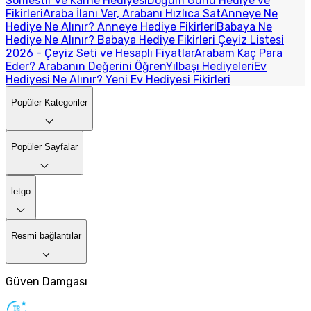
Sömestir ve Karne Hediyesi
Doğum Günü Hediye ve
Fikirleri
Araba İlanı Ver, Arabanı Hızlıca Sat
Anneye Ne
Hediye Ne Alınır? Anneye Hediye Fikirleri
Babaya Ne
Hediye Ne Alınır? Babaya Hediye Fikirleri
Çeyiz Listesi
2026 - Çeyiz Seti ve Hesaplı Fiyatlar
Arabam Kaç Para
Eder? Arabanın Değerini Öğren
Yılbaşı Hediyeleri
Ev
Hediyesi Ne Alınır? Yeni Ev Hediyesi Fikirleri
Popüler Kategoriler
Popüler Sayfalar
letgo
Resmi bağlantılar
Güven Damgası