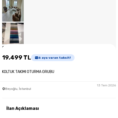
1
/
10
19.499 TL
6
aya varan taksit!
KOLTUK TAKIMI OTURMA GRUBU
13 Tem 2026
Beyoğlu, İstanbul
İlan Açıklaması