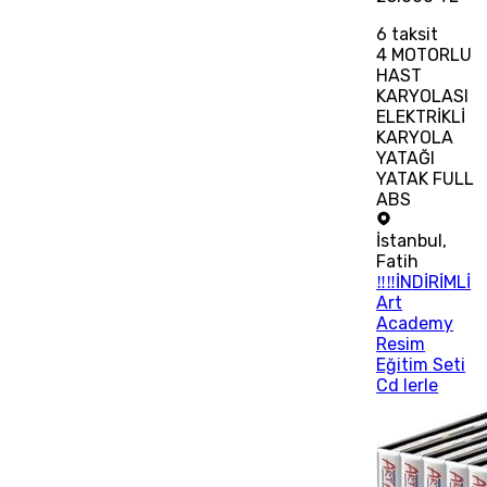
6
taksit
4 MOTORLU
HAST
KARYOLASI
ELEKTRİKLİ
KARYOLA
YATAĞI
YATAK FULL
ABS
İstanbul
,
Fatih
‼‼İNDİRİMLİ
Art
Academy
Resim
Eğitim Seti
Cd lerle