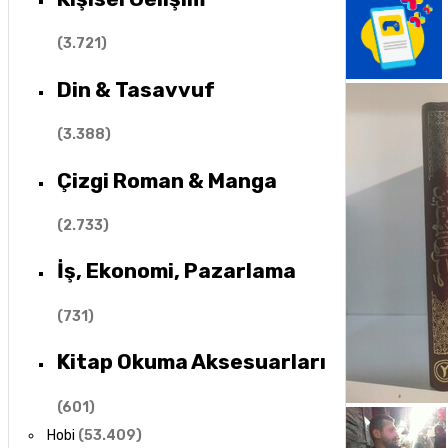
(
3.721
)
Din & Tasavvuf
(
3.388
)
Çizgi Roman & Manga
(
2.733
)
İş, Ekonomi, Pazarlama
(
731
)
Kitap Okuma Aksesuarları
(
601
)
Hobi
(
53.409
)