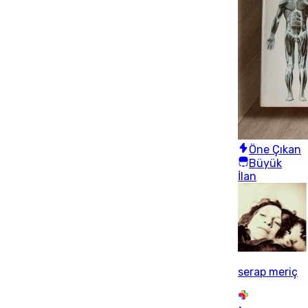
Öne Çıkan
Büyük
İlan
serap meriç