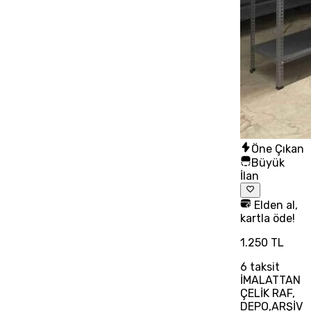
Öne Çıkan
Büyük
İlan
Elden al,
kartla öde!
1.250 TL
6
taksit
İMALATTAN
ÇELİK RAF,
DEPO,ARŞİV