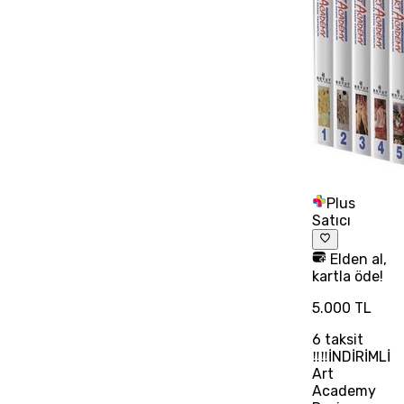
Plus
Satıcı
Elden al,
kartla öde!
5.000 TL
6
taksit
‼‼İNDİRİMLİ
Art
Academy