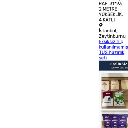
RAFI 31*93
2 METRE
YÜKSEKLİK,
4 KATLI
İstanbul
,
Zeytinburnu
Eksiksiz hiç
kullanılmamı
TUS hazırlık
seti