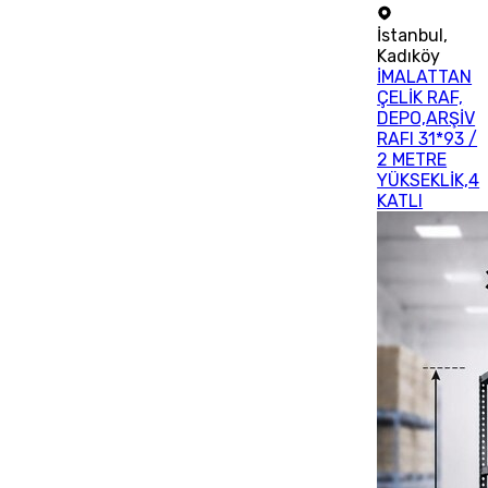
İstanbul
,
Kadıköy
İMALATTAN
ÇELİK RAF,
DEPO,ARŞİV
RAFI 31*93 /
2 METRE
YÜKSEKLİK,4
KATLI