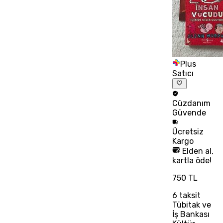
Plus
Satıcı
Cüzdanım
Güvende
Ücretsiz
Kargo
Elden al,
kartla öde!
750 TL
6
taksit
Tübitak ve
İş Bankası