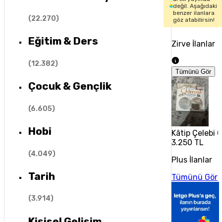
değil. Aşağıdaki
benzer ilanlara
(
22.270
)
göz atabilirsin!
Eğitim & Ders
Zirve İlanlar
(
12.382
)
Tümünü Gör
Çocuk & Gençlik
(
6.605
)
Hobi
Kâtip Çelebi 
3.250 TL
(
4.049
)
Plus İlanlar
Tarih
Tümünü Gör
(
3.914
)
Kişisel Gelişim