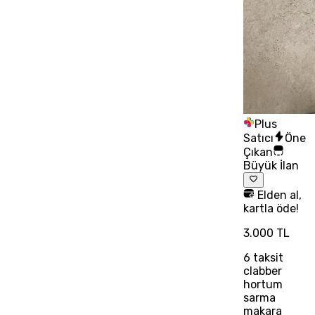
Plus
Satıcı
Öne
Çıkan
Büyük İlan
Elden al,
kartla öde!
3.000 TL
6
taksit
clabber
hortum
sarma
makara