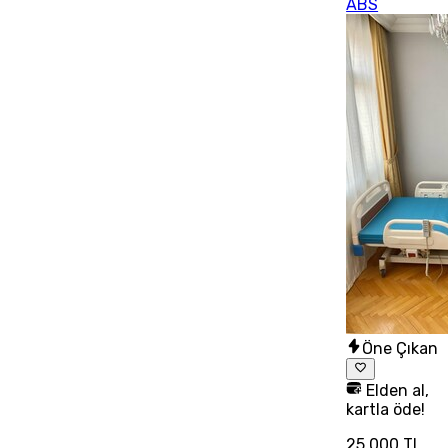
ABS
Öne Çıkan
Elden al,
kartla öde!
25.000 TL