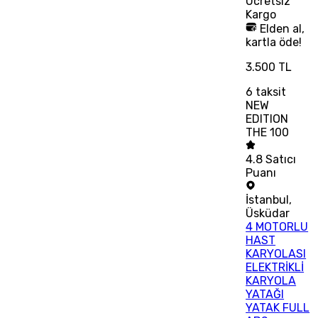
Ücretsiz
Kargo
Elden al,
kartla öde!
3.500 TL
6
taksit
NEW
EDITION
THE 100
4.8
Satıcı
Puanı
İstanbul
,
Üsküdar
4 MOTORLU
HAST
KARYOLASI
ELEKTRİKLİ
KARYOLA
YATAĞI
YATAK FULL