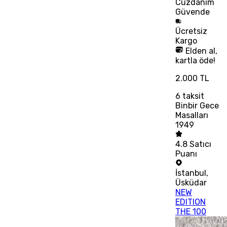
Cüzdanım
Güvende
Ücretsiz
Kargo
Elden al,
kartla öde!
2.000 TL
6
taksit
Binbir Gece
Masalları
1949
4.8
Satıcı
Puanı
İstanbul
,
Üsküdar
NEW
EDITION
THE 100