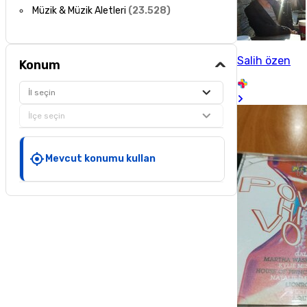
Müzik & Müzik Aletleri
(
23.528
)
Salih özen
Konum
İl seçin
İlçe seçin
Mevcut konumu kullan