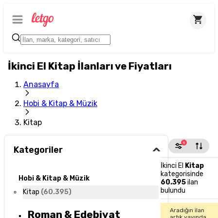
İkinci El Kitap İlanları ve Fiyatları
Anasayfa
Hobi & Kitap & Müzik
Kitap
1
Kategoriler
İkinci El
Kitap
kategorisinde
Hobi & Kitap & Müzik
60.395
ilan
bulundu
Kitap
(
60.395
)
Aradığın ilan
Roman & Edebiyat
artık yayında