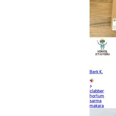
Berk K.
clabber
hortum
sarma
makara