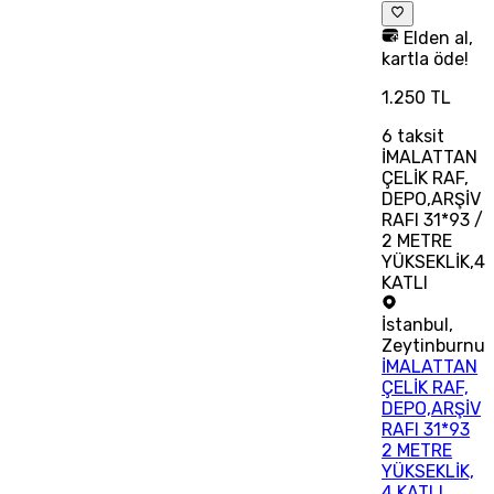
Elden al,
kartla öde!
1.250 TL
6
taksit
İMALATTAN
ÇELİK RAF,
DEPO,ARŞİV
RAFI 31*93 /
2 METRE
YÜKSEKLİK,4
KATLI
İstanbul
,
Zeytinburnu
İMALATTAN
ÇELİK RAF,
DEPO,ARŞİV
RAFI 31*93
2 METRE
YÜKSEKLİK,
4 KATLI