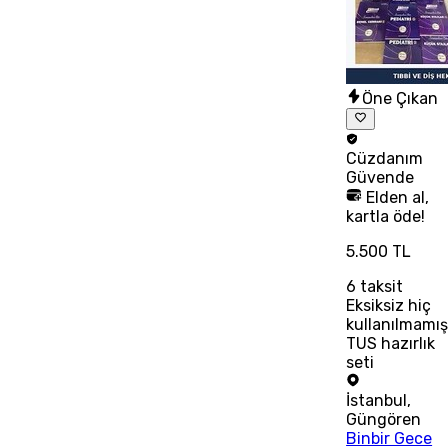
Öne Çıkan
Cüzdanım
Güvende
Elden al,
kartla öde!
5.500 TL
6
taksit
Eksiksiz hiç
kullanılmamı
TUS hazırlık
seti
İstanbul
,
Güngören
Binbir Gece