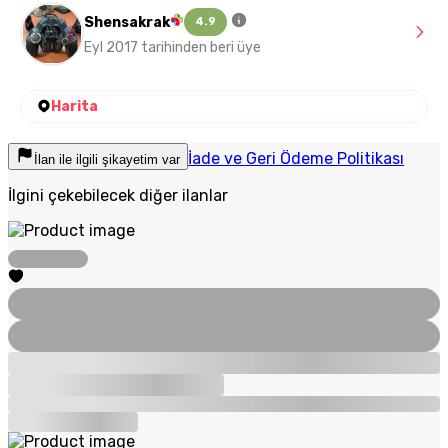
Shensakrak
4.9
Eyl 2017 tarihinden beri üye
Harita
İade ve Geri Ödeme Politikası
İlan ile ilgili şikayetim var
İlgini çekebilecek diğer ilanlar