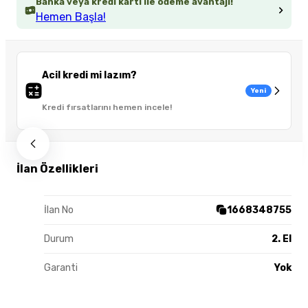
Banka veya kredi kartı ile ödeme avantajı!
Hemen Başla!
Acil kredi mi lazım?
Yeni
Kredi fırsatlarını hemen incele!
İlan Özellikleri
İlan No
1668348755
Durum
2. El
Garanti
Yok