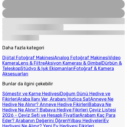
Daha fazla kategori
Dijital Fotoğraf Makinesi
Analog Fotoğraf Makinesi
Video
Kamera
Lens & Filtre
Aksiyon Kamerası & Gimbal
Dürbün &
Teleskop
Stüdyo & Işık Ekipmanları
Fotoğraf & Kamera
Aksesuarları
Bunlar da ilgini çekebilir
Sömestir ve Karne Hediyesi
Doğum Günü Hediye ve
Fikirleri
Araba İlanı Ver, Arabanı Hızlıca Sat
Anneye Ne
Hediye Ne Alınır? Anneye Hediye Fikirleri
Babaya Ne
Hediye Ne Alınır? Babaya Hediye Fikirleri
Çeyiz Listesi
2026 - Çeyiz Seti ve Hesaplı Fiyatlar
Arabam Kaç Para
Eder? Arabanın Değerini Öğren
Yılbaşı Hediyeleri
Ev
Hediyesi Ne Alınır? Yeni Ev Hediyesi Fikirleri