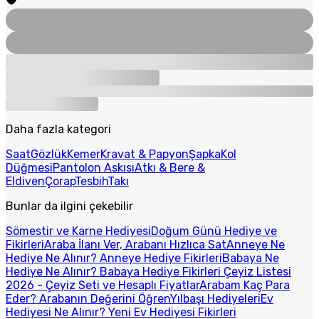
Daha fazla kategori
Saat
Gözlük
Kemer
Kravat & Papyon
Şapka
Kol
Düğmesi
Pantolon Askısı
Atkı & Bere &
Eldiven
Çorap
Tesbih
Takı
Bunlar da ilgini çekebilir
Sömestir ve Karne Hediyesi
Doğum Günü Hediye ve
Fikirleri
Araba İlanı Ver, Arabanı Hızlıca Sat
Anneye Ne
Hediye Ne Alınır? Anneye Hediye Fikirleri
Babaya Ne
Hediye Ne Alınır? Babaya Hediye Fikirleri
Çeyiz Listesi
2026 - Çeyiz Seti ve Hesaplı Fiyatlar
Arabam Kaç Para
Eder? Arabanın Değerini Öğren
Yılbaşı Hediyeleri
Ev
Hediyesi Ne Alınır? Yeni Ev Hediyesi Fikirleri