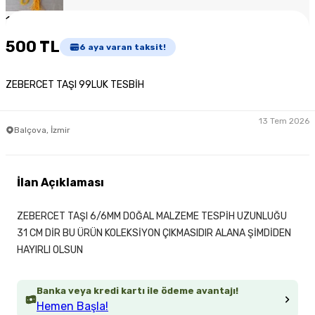
1
/
2
500 TL
6
aya varan taksit!
ZEBERCET TAŞI 99LUK TESBİH
13 Tem 2026
Balçova, İzmir
İlan Açıklaması
ZEBERCET TAŞI 6/6MM DOĞAL MALZEME TESPİH UZUNLUĞU
31 CM DİR BU ÜRÜN KOLEKSİYON ÇIKMASIDIR ALANA ŞİMDİDEN
HAYIRLI OLSUN
Banka veya kredi kartı ile ödeme avantajı!
Hemen Başla!