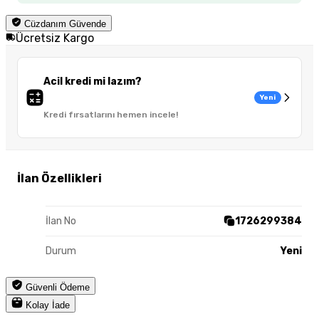
Cüzdanım Güvende
Ücretsiz Kargo
Acil kredi mi lazım?
Yeni
Kredi fırsatlarını hemen incele!
İlan Özellikleri
İlan No
1726299384
Durum
Yeni
Güvenli Ödeme
Kolay İade