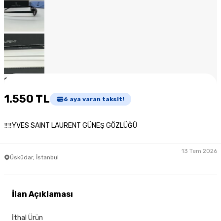
1
/
6
1.550 TL
6
aya varan taksit!
‼‼YVES SAINT LAURENT GÜNEŞ GÖZLÜĞÜ
13 Tem 2026
Üsküdar, İstanbul
İlan Açıklaması
İthal Ürün