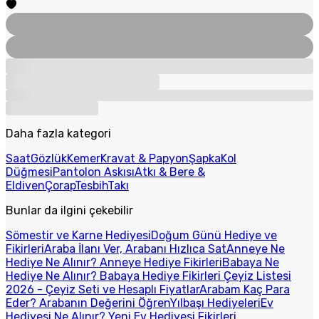
Daha fazla kategori
Saat
Gözlük
Kemer
Kravat & Papyon
Şapka
Kol
Düğmesi
Pantolon Askısı
Atkı & Bere &
Eldiven
Çorap
Tesbih
Takı
Bunlar da ilgini çekebilir
Sömestir ve Karne Hediyesi
Doğum Günü Hediye ve
Fikirleri
Araba İlanı Ver, Arabanı Hızlıca Sat
Anneye Ne
Hediye Ne Alınır? Anneye Hediye Fikirleri
Babaya Ne
Hediye Ne Alınır? Babaya Hediye Fikirleri
Çeyiz Listesi
2026 - Çeyiz Seti ve Hesaplı Fiyatlar
Arabam Kaç Para
Eder? Arabanın Değerini Öğren
Yılbaşı Hediyeleri
Ev
Hediyesi Ne Alınır? Yeni Ev Hediyesi Fikirleri