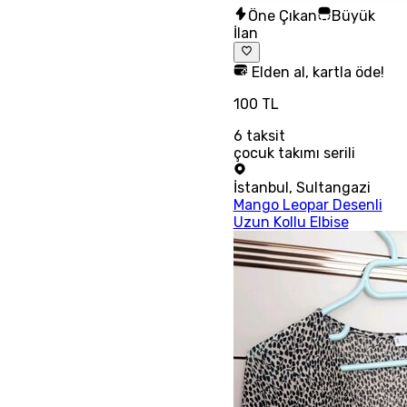
Öne Çıkan
Büyük
İlan
Elden al, kartla öde!
100 TL
6
taksit
çocuk takımı serili
İstanbul
,
Sultangazi
Mango Leopar Desenli
Uzun Kollu Elbise