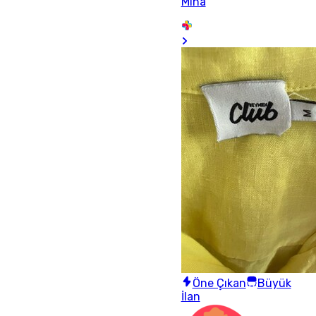
Mina
Öne Çıkan
Büyük
İlan