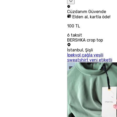
Cüzdanım
Güvende
Elden al, kartla öde!
100 TL
6
taksit
BERSHKA crop top
İstanbul
,
Şişli
İpekyol çağla yeşili
sweatshirt yeni etiketli