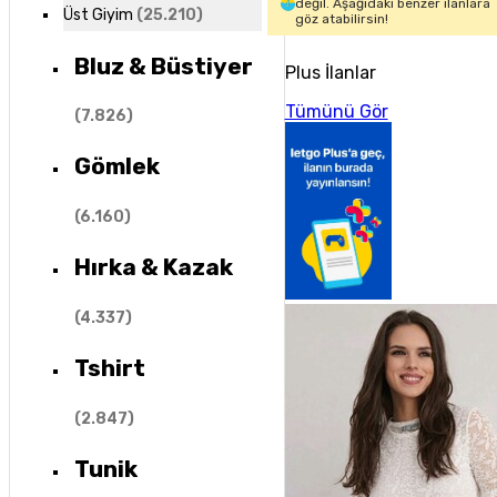
değil. Aşağıdaki benzer ilanlara
Üst Giyim
(
25.210
)
göz atabilirsin!
Bluz & Büstiyer
Plus İlanlar
Tümünü Gör
(
7.826
)
Gömlek
(
6.160
)
Hırka & Kazak
(
4.337
)
Tshirt
(
2.847
)
Tunik