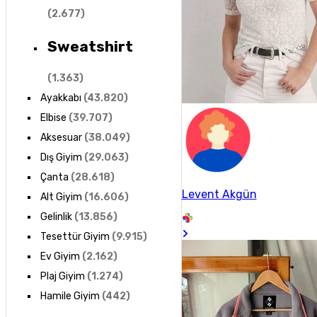
(
2.677
)
Sweatshirt
(
1.363
)
Ayakkabı
(
43.820
)
Elbise
(
39.707
)
Aksesuar
(
38.049
)
Dış Giyim
(
29.063
)
Çanta
(
28.618
)
Levent Akgün
Alt Giyim
(
16.606
)
Gelinlik
(
13.856
)
Tesettür Giyim
(
9.915
)
Ev Giyim
(
2.162
)
Plaj Giyim
(
1.274
)
Hamile Giyim
(
442
)