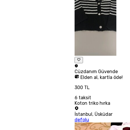
Cüzdanım
Güvende
Elden al, kartla öde!
300 TL
6
taksit
Koton triko hırka
İstanbul
,
Üsküdar
defolu