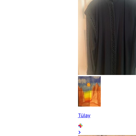
Tülay