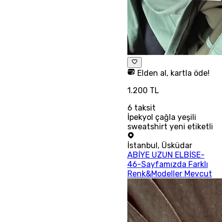
Elden al, kartla öde!
1.200 TL
6
taksit
İpekyol çağla yeşili
sweatshirt yeni etiketli
İstanbul
,
Üsküdar
ABİYE UZUN ELBİSE-
46-Sayfamızda Farklı
Renk&Modeller Mevcut