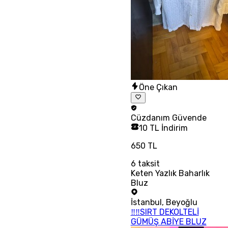
Öne Çıkan
Cüzdanım
Güvende
10 TL İndirim
650 TL
6
taksit
Keten Yazlık Baharlık
Bluz
İstanbul
,
Beyoğlu
‼‼SIRT DEKOLTELİ
GÜMÜŞ ABİYE BLUZ