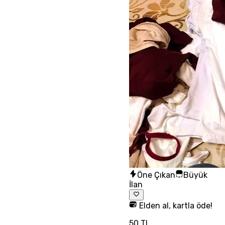
Öne Çıkan
Büyük
İlan
Elden al, kartla öde!
50 TL