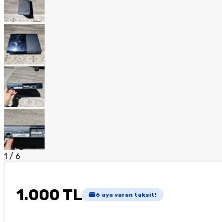
1
/
6
1.000 TL
6
aya varan taksit!