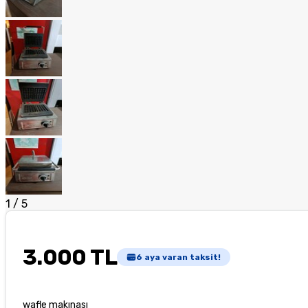
1
/
5
3.000 TL
6
aya varan taksit!
wafle makınası