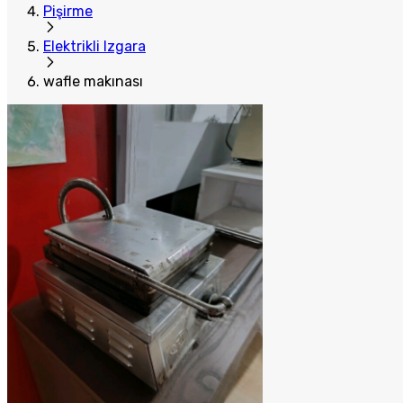
Pişirme
Elektrikli Izgara
wafle makınası