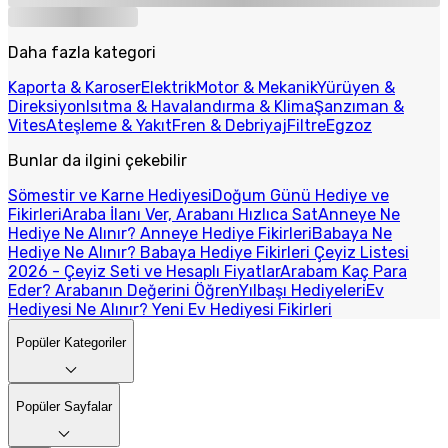
Daha fazla kategori
Kaporta & Karoser
Elektrik
Motor & Mekanik
Yürüyen &
Direksiyon
Isıtma & Havalandırma & Klima
Şanzıman &
Vites
Ateşleme & Yakıt
Fren & Debriyaj
Filtre
Egzoz
Bunlar da ilgini çekebilir
Sömestir ve Karne Hediyesi
Doğum Günü Hediye ve
Fikirleri
Araba İlanı Ver, Arabanı Hızlıca Sat
Anneye Ne
Hediye Ne Alınır? Anneye Hediye Fikirleri
Babaya Ne
Hediye Ne Alınır? Babaya Hediye Fikirleri
Çeyiz Listesi
2026 - Çeyiz Seti ve Hesaplı Fiyatlar
Arabam Kaç Para
Eder? Arabanın Değerini Öğren
Yılbaşı Hediyeleri
Ev
Hediyesi Ne Alınır? Yeni Ev Hediyesi Fikirleri
Popüler Kategoriler
Popüler Sayfalar