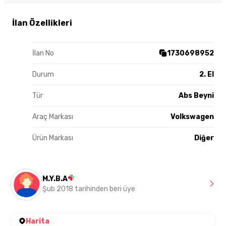
İlan Özellikleri
İlan No
1730698952
Durum
2. El
Tür
Abs Beyni
Araç Markası
Volkswagen
Ürün Markası
Diğer
M.Y.B.A
Şub 2018 tarihinden beri üye
Harita